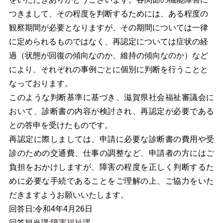
ば
つきまして、その程度を判断するためには、ある程度の
観察期間が必要となりますが、その期間については一律
（障
に定められるものではなく、再認定については症状の経
害
過（状態が回復の傾向なのか、維持の傾向なのか）など
により、それぞれの事例ごとに個別に判断を行うことと
の
なっております。
再
このような判断基準に基づき、滋賀県社会福祉審議会に
おいて、診断書の内容が検討され、再認定が必要である
認
との答申を受けたものです。
定）
再認定に際しましては、申請に必要な診断書の費用や受
診のための交通費、仕事の調整など、申請者の方にはご
負担をおかけしますが、障害の程度を正しく判断するた
めに必要な手続であることをご理解の上、ご協力をいた
だきますようお願いいたします。
回答日:令和4年4月26日
回答担当課:
障害福祉課