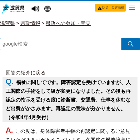
防災・災害情報
滋賀県
>
県政情報
>
県政への参加・意見
県
回答の紹介に戻る
Q.
福祉に関してです。障害認定を受けていますが、人
民
工関節の手術をして級が変更になりました。その後も
再
の
認定の指示を受ける度に
診断書、交通費、仕事を休むな
ど出費がかさみます。再認定の意味が分かりません。
声
（令和4年4月
受付）
ひ
A.
この度は、身体障害者手帳の再認定に関するご意見
ろ
をいただきありがとうございます。各関節の機能障害に