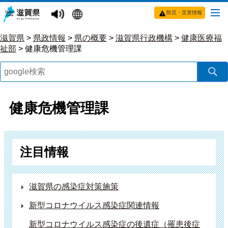
防災・災害情報
滋賀県
>
県政情報
>
県の概要
>
滋賀県行政機構
>
健康医療福
祉部
>
健康危機管理課
健康危機管理課
注目情報
滋賀県の感染症対策施策
新型コロナウイルス感染症関連情報
新型コロナウイルス感染症の後遺症（罹患後症