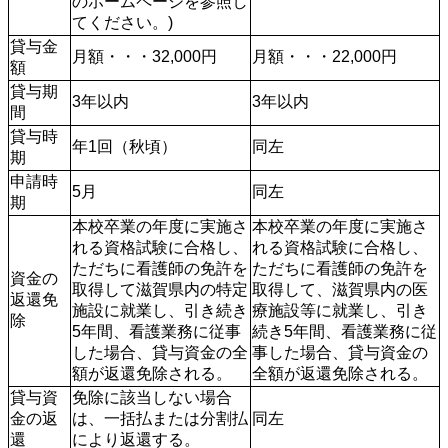
のホームページを参照し
てください。)
貸与金
月額・・・32,000円 
月額・・・22,000円 
額
貸与期
3年以内
3年以内
間
貸与時
年1回（秋頃）
同左
期
申請時
5月
同左
期
本校卒業の年度に実施さ
本校卒業の年度に実施さ
れる資格試験に合格し、
れる資格試験に合格し、
ただちに看護師の免許を
ただちに看護師の免許を
資金の
取得して滋賀県内の特定
取得して、滋賀県内の医
返還免
施設に就業し、引き続き
療施設等に就業し、引き
除
5年間、看護業務に従事
続き5年間、看護業務に従
した場合、貸与資金の全
事した場合、貸与資金の
額が返還免除される。
全額が返還免除される。 
貸与資
免除に該当しない場合
金の返
は、一括払または分割払
同左
還
により返還する。 