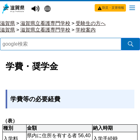
防災・災害情報
滋賀県
>
滋賀県立看護専門学校
>
受験生の方へ
滋賀県
>
滋賀県立看護専門学校
>
学校案内
学費・奨学金
学費等の必要経費
（表）
種別
金額
納入時期
県内に住所を有する者 56,40
入学料
入学手続時