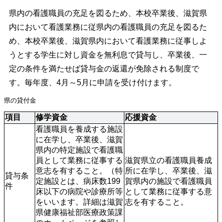
県内の看護職員の充足を図るため、本校卒業後、滋賀県
内において看護業務に従県内の看護職員の充足を図るた
め、本校卒業後、滋賀県内において看護業務に従事しよ
うとする学生に対し資金を無利息で貸与し、卒業後、一
定の条件を満たせば貸与金の返還が免除される制度で
す。毎年度、4月～5月に申請を受け付けます。
県の貸付金
項目
修学資金
応援資金
看護職員を養成する施設
に在学し、卒業後、滋賀
県内の特定施設で看護職
員として業務に従事する
滋賀県立の看護職員養成
意志を有すること。（特
所に在学し、卒業後、滋
貸与条
定施設とは、病床数199
賀県内の施設で看護職員
件
床以下の病院や診療所等
として業務に従事する意
をいいます。詳細は滋賀
志を有すること。
県健康福祉部医療政策課