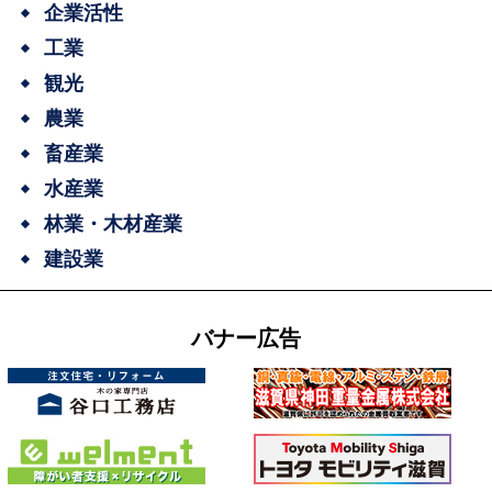
企業活性
工業
観光
農業
畜産業
水産業
林業・木材産業
建設業
バナー広告