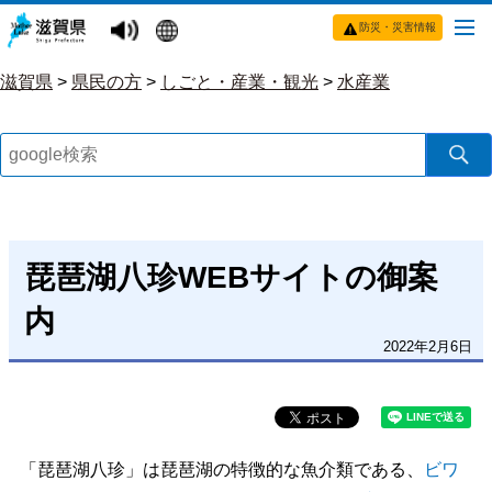
防災・災害情報
滋賀県
>
県民の方
>
しごと・産業・観光
>
水産業
琵琶湖八珍WEBサイトの御案
内
2022年2月6日
「琵琶湖八珍」は琵琶湖の特徴的な魚介類である、
ビワ