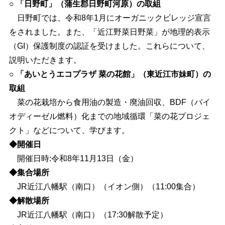
○
「日野町」（蒲生郡日野町河原）の取組
日野町では、令和8年1月にオーガニックビレッジ宣言
をされました。また、「近江野菜日野菜」が地理的表示
（
GI
）保護制度の認証を受けました。これらについて、
説明いただきます。
○
「あいとうエコプラザ
菜の花館」（東近江市妹町）の
取組
菜の花栽培から食用油の製造・廃油回収、
BDF
（バイ
オディーゼル燃料）化までの地域循環「菜の花プロジェ
クト」などについて、学びます。
◆開催日
開催日時:令和8年11月13日（金）
◆集合場所
JR近江八幡駅（南口）（イオン側）（11:00集合）
◆解散場所
JR近江八幡駅（南口）（17:30解散予定）