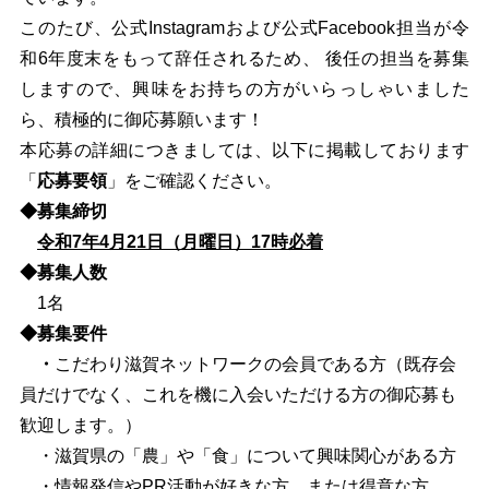
このたび、公式Instagram
および公式
Facebook
担当が令
和6年度末をもって辞任されるため、
後任の担当を募集
しますので、興味をお持ちの方がいらっしゃいました
ら、積極的に御応募願います！
本応募の詳細につきましては、以下に掲載しております
「
応募要領
」をご確認ください。
◆募集締切
令和7年4月21日（月曜日）17時必着
◆募集人数
1名
◆募集要件
・
こだわり滋賀ネットワークの会員である方（既存会
員だけでなく、これを機に入会いただける方の御応募も
歓迎します。）
・滋賀県の「農」や「食」について興味関心がある方
・情報発信やPR活動が好きな方、または得意な方