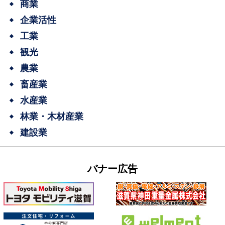
商業
企業活性
工業
観光
農業
畜産業
水産業
林業・木材産業
建設業
バナー広告