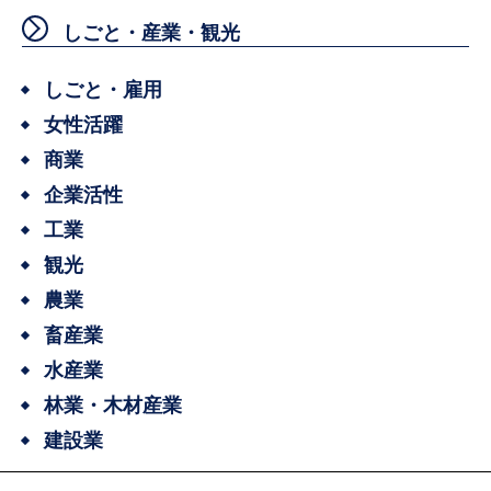
しごと・産業・観光
しごと・雇用
女性活躍
商業
企業活性
工業
観光
農業
畜産業
水産業
林業・木材産業
建設業