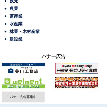
観光
農業
畜産業
水産業
林業・木材産業
建設業
バナー広告