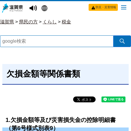
防災・災害情報
滋賀県
>
県民の方
>
くらし
>
税金
欠損金額等関係書類
1.欠損金額等及び災害損失金の控除明細書
（第6号様式別表9）