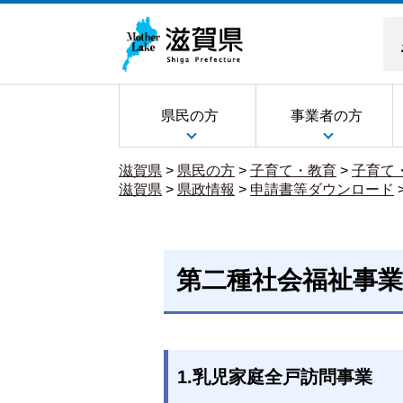
県民の方
事業者の方
滋賀県
>
県民の方
>
子育て・教育
>
子育て
滋賀県
>
県政情報
>
申請書等ダウンロード
第二種社会福祉事
1.乳児家庭全戸訪問事業