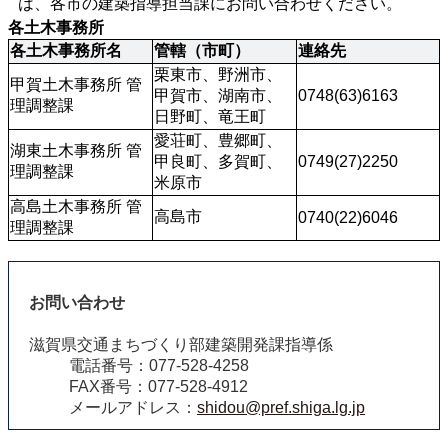
は、各市の建築指導担当課にお問い合わせください。
各土木事務所
各土木事務所名
管轄（市町）
連絡先
栗東市、野洲市、
甲賀土木事務所 管
甲賀市、湖南市、
0748(63)6163
理調整課
日野町、竜王町
愛荘町、豊郷町、
湖東土木事務所 管
甲良町、多賀町、
0749(27)2250
理調整課
米原市
高島土木事務所 管
高島市
0740(22)6046
理調整課
お問い合わせ
滋賀県交通まちづくり部建築開発課指導係
電話番号：077-528-4258
FAX番号：077-528-4912
メールアドレス：
shidou@pref.shiga.lg.jp