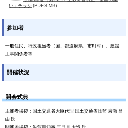
い」チラシ
(PDF:4 MB)
参加者
一般住民、行政担当者（国、都道府県、市町村）、建設
工事関係者等
開催状況
開会式典
主催者挨拶：国土交通省大臣代理 国土交通省技監 廣瀬 昌
由 氏
開催地挨拶：滋賀県知事 三日月 大造 氏