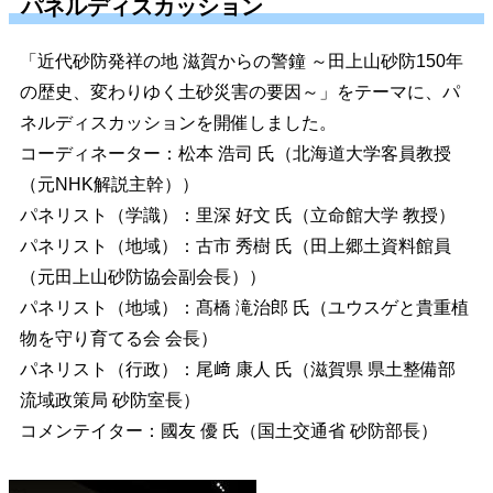
パネルディスカッション
「近代砂防発祥の地 滋賀からの警鐘 ～田上山砂防150年
の歴史、変わりゆく土砂災害の要因～」をテーマに、パ
ネルディスカッションを開催しました。
コーディネーター：松本 浩司 氏（北海道大学客員教授
（元NHK解説主幹））
パネリスト（学識）：里深 好文 氏（立命館大学 教授）
パネリスト（地域）：古市 秀樹 氏（田上郷土資料館員
（元田上山砂防協会副会長））
パネリスト（地域）：髙橋 滝治郎 氏（ユウスゲと貴重植
物を守り育てる会 会長）
パネリスト（行政）：尾﨑 康人 氏（滋賀県 県土整備部
流域政策局 砂防室長）
コメンテイター：國友 優 氏（国土交通省 砂防部長）