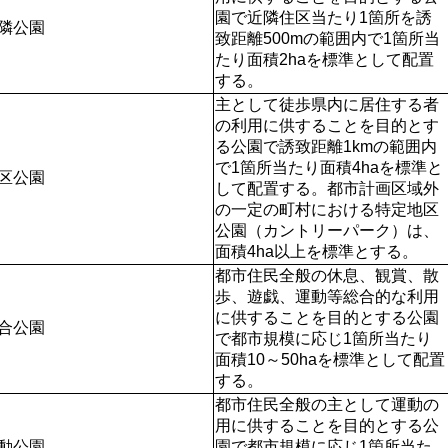
園で近隣住区当たり1箇所を誘
隣公園
致距離500mの範囲内で1箇所当
たり面積2haを標準として配置
する。
主として徒歩県内に居住する者
の利用に供することを目的とす
る公園で誘致距離1kmの範囲内
で1箇所当たり面積4haを標準と
区公園
して配置する。都市計画区域外
の一定の町村における特定地区
公園（カントリーパーク）は、
面積4ha以上を標準とする。
都市住民全般の休息、観賞、散
歩、遊戯、運動等総合的な利用
に供することを目的とする公園
合公園
で都市規模に応じ1箇所当たり
面積10～50haを標準として配置
する。
都市住民全般の主として運動の
用に供することを目的とする公
動公園
園で都市規模に応じ1箇所当た