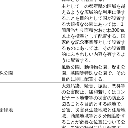
主として一の都府県の区域を越
えるような広域的な利用に供す
ることを目的として国が設置す
る大規模な公園にあっては、1
箇所当たり面積おおむね300ha
以上を標準として配置する。国
家的な記念事業等として設置す
るものにあっては、その設置目
的にふさわしい内容を有するよ
うに配置する。
風致公園、動植物公園、歴史公
殊公園
園、墓園等特殊な公園で、その
目的に則し配置する。
大気汚染、騒音、振動、悪臭等
の公害防止、緩和若しくはコン
ビナート地帯等の災害の防止を
図ることを目的とする緑地で、
衝緑地
公害、災害発生源地域と住居地
域、商業地域等とを分離遮断す
ることが必要な位置について公
害、災害の状況に応じ配置す