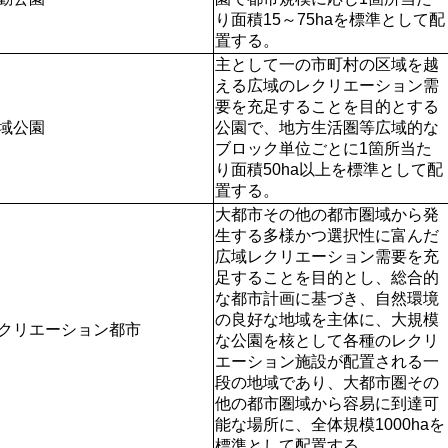
り面積15～75haを標準として配
置する。
主として一の市町村の区域を越
える広域のレクリエーション需
要を充足することを目的とする
域公園
公園で、地方生活圏等広域的な
ブロック単位ごとに1箇所当た
り面積50ha以上を標準として配
置する。
大都市その他の都市圏域から発
生する多様かつ選択性に富んだ
広域レクリエーション需要を充
足することを目的とし、総合的
な都市計画に基づき、自然環境
の良好な地域を主体に、大規模
クリエーション都市
な公園を核として各種のレクリ
エーション施設が配置される一
段の地域であり、大都市圏その
他の都市圏域から容易に到達可
能な場所に、全体規模1000haを
標準として配置する。