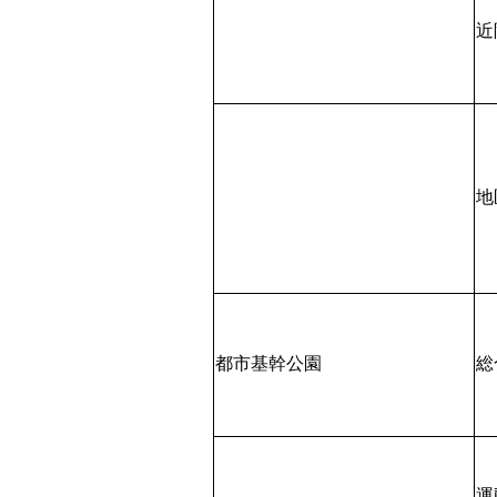
近
地
都市基幹公園
総
運