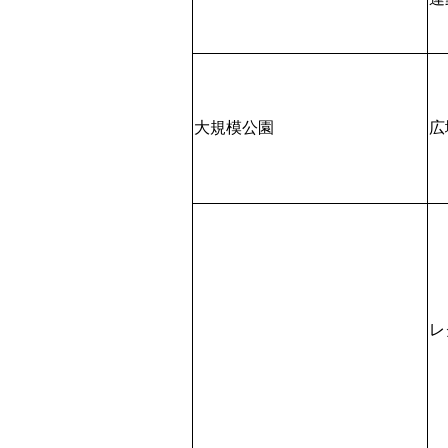
大規模公園
広
レ