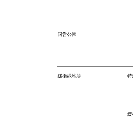
国営公園
緩衝緑地等
特
緩