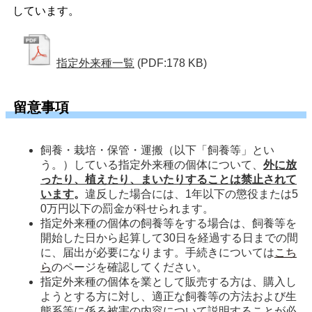
しています。
指定外来種一覧
(PDF:178 KB)
留意事項
飼養・栽培・保管・運搬（以下「飼養等」とい
う。）している指定外来種の個体について、
外に放
ったり、植えたり、まいたりすることは禁止されて
います
。
違反した場合には、1年以下の懲役または5
0万円以下の罰金が科せられます。
指定外来種の個体の飼養等をする場合は、飼養等を
開始した日から起算して30日を経過する日までの間
に、届出が必要になります。手続きについては
こち
ら
のページを確認してください。
指定外来種の個体を業として販売する方は、購入し
ようとする方に対し、適正な飼養等の方法および生
態系等に係る被害の内容について説明することが必