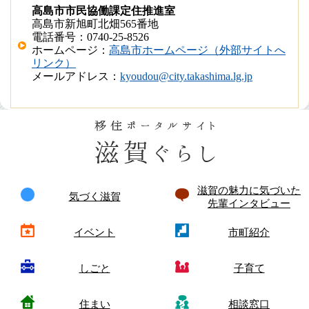
高島市市民協働課定住推進室
高島市新旭町北畑565番地
電話番号：0740-25-8526
ホームページ：
高島市ホームページ（外部サイトへ
リンク）
メールアドレス：
kyoudou@city.takashima.lg.jp
滋賀の魅力に気づいた
気づく滋賀
先輩インタビュー
イベント
市町紹介
しごと
子育て
住まい
相談窓口