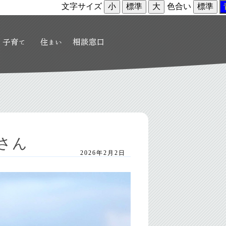
文字サイズ
小
標準
大
色合い
標準
一さん
2026年2月2日