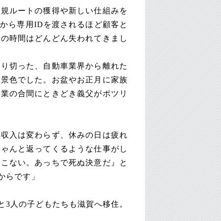
新規ルートの獲得や新しい仕組みを
から専用IDを渡されるほど顧客と
との時間はどんどん失われてきまし
やり切った、自動車業界から離れた
の景色でした。お盆やお正月に家族
作業の合間にときどき義父がポツリ
、収入は変わらず、休みの日は疲れ
ちゃんと返ってくるような仕事がし
てこない。あっちで死ぬ決意だ』と
からです」
と3人の子どもたちも滋賀へ移住。