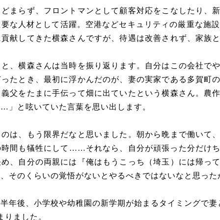
とどまらず、フロントマンとして顧客対応をこなしたり、
要な人材として活躍。空港などセキュリティの厳重な施設
に貢献してきた横森さんですが、待遇は改善されず、家族
」と、横森さんは当時を振り返ります。自分はこの会社で
ぎったとき、最初に浮かんだのが、妻の実家である多賀町
る義父をたまに手伝って畑に出ていたという横森さん。農
……」と呟いていた言葉を思い出します。
るのは、もう限界だなと思いました。朝から晩まで働いて
の時間も犠牲にして……それなら、自分が頑張った分だけ
決め、自分の両親には『俺はもうこっち（埼玉）には帰っ
し、そのくらいの覚悟がないとやるべきではないなと思った
半年後、小学校や幼稚園の新学期が始まるタイミングで妻
まりました。