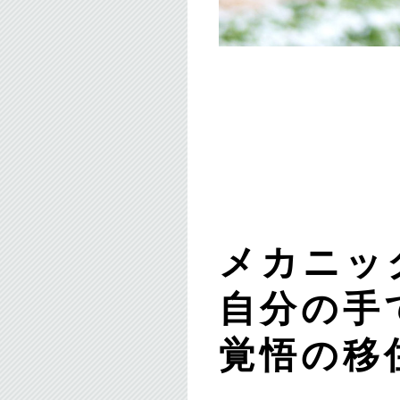
メカニッ
自分の手
覚悟の移