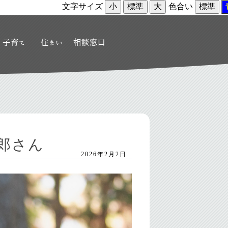
文字サイズ
小
標準
大
色合い
標準
太郎さん
2026年2月2日