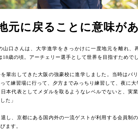
地元に戻ることに意味が
の山口さんは、大学進学をきっかけに一度地元を離れ、再
は18歳の頃。アーチェリー選手として世界を目指すためで
手を輩出してきた大阪の強豪校に進学しました。当時はバ
って練習場に行って、夕方までみっちり練習して、夜に大
、日本代表としてメダルを取るようなレベルでないと、実
でした」
引退し、京都にある国内外の一流ゲストが利用する会員制
学びます。