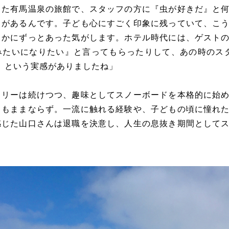
った有馬温泉の旅館で、スタッフの方に『虫が好きだ』と
出があるんです。子ども心にすごく印象に残っていて、こ
こかにずっとあった気がします。ホテル時代には、ゲスト
みたいになりたい』と言ってもらったりして、あの時のス
、という実感がありましたね」
ェリーは続けつつ、趣味としてスノーボードを本格的に始
ともままならず。一流に触れる経験や、子どもの頃に憧れ
感じた山口さんは退職を決意し、人生の息抜き期間として