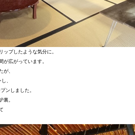
リップしたような気分に。
間が広がっています。
たが、
ンし、
ープンしました。
炉裏。
て