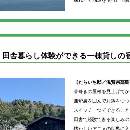
採れたて湖魚を使った佃煮
！田舎暮らし体験ができる一棟貸しの
【たらいち邸／滋賀県高島
茅葺きの屋根を見上げてか
囲炉裏を囲んでお鍋をつつ
スイッチ一つでできること
田舎で経験できる楽しみの
懐かしいアニメの世界に入