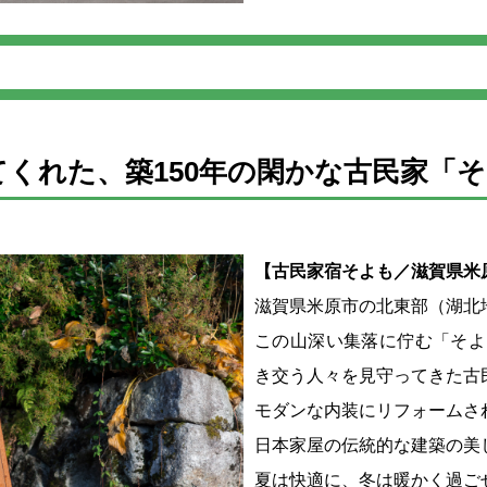
くれた、築150年の閑かな古民家「
【古民家宿そよも／滋賀県米
滋賀県米原市の北東部（湖北
この山深い集落に佇む「そよ
き交う人々を見守ってきた古
モダンな内装にリフォームさ
日本家屋の伝統的な建築の美
夏は快適に、冬は暖かく過ご