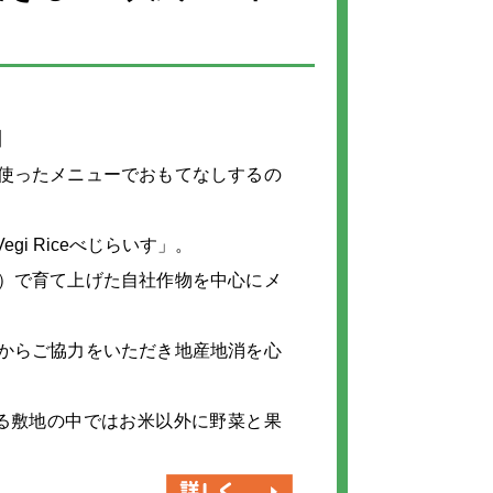
】
使ったメニューでおもてなしするの
gi Riceべじらいす」。
）
で育て上げた自社作物を中心にメ
からご協力をいただき地産地消を心
ある敷地の中ではお米以外に野菜と果