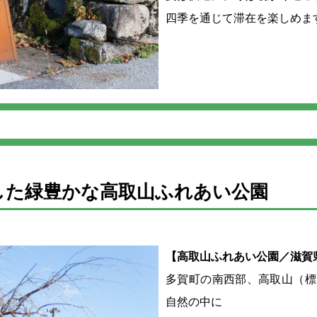
四季を通じて滞在を楽しめま
した緑豊かな高取山ふれあい公園
【高取山ふれあい公園／滋賀
多賀町の南西部、高取山（標高
自然の中に