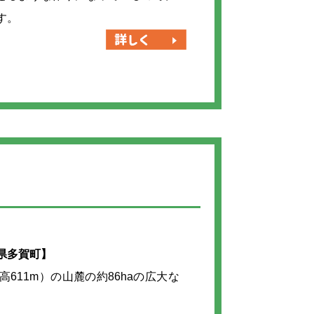
す。
県多賀町】
611m）の山麓の約86haの広大な