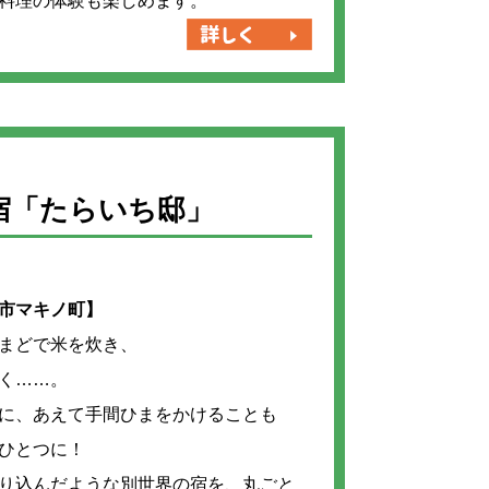
料理の体験も楽しめます。
宿「たらいち邸」
市マキノ町】
まどで米を炊き、
く……。
に、あえて手間ひまをかけることも
ひとつに！
り込んだような別世界の宿を、丸ごと