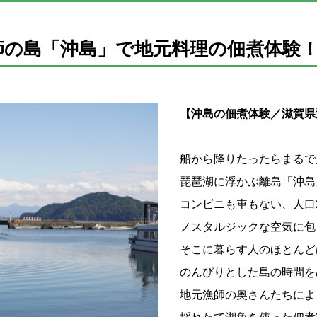
師の島「沖島」で地元料理の佃煮体験
【沖島の佃煮体験／滋賀県
船から降りたったらまるで
琵琶湖に浮かぶ離島「沖島
コンビニも車もない、人口
ノスタルジックな空気に包
そこに暮らす人のほとんど
のんびりとした島の時間を
地元漁師の奥さんたちによ