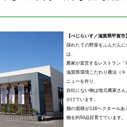
【べじらいす／滋賀県甲賀市
採れたての野菜をふんだんに
は、
農家が直営するレストラン「Ve
滋賀県環境こだわり農法
（※
ニューを作り、
自社にない物は地元農家さん
がけています。
畑の面積が116ヘクタール
物を約50品目育てています。