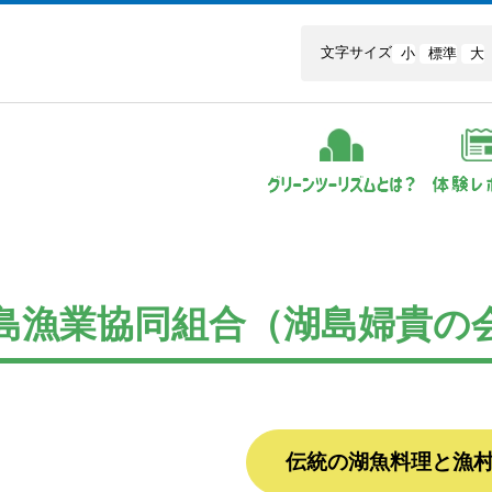
文字サイズ
小
標準
大
島漁業協同組合（湖島婦貴の
伝統の湖魚料理と漁