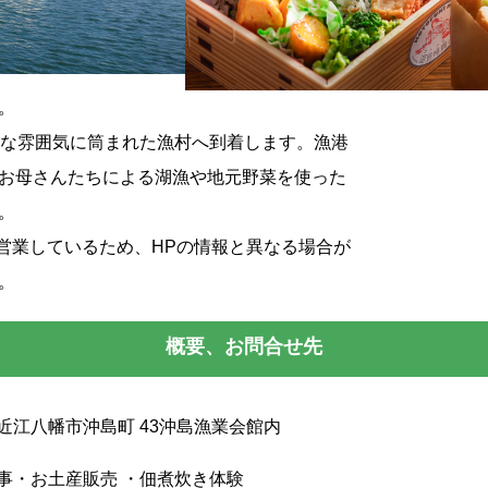
。
クな雰囲気に筒まれた漁村へ到着します。漁港
お母さんたちによる湖漁や地元野菜を使った
。
営業しているため、HPの情報と異なる場合が
。
概要、お問合せ先
近江八幡市沖島町 43沖島漁業会館内
事・お土産販売 ・佃煮炊き体験