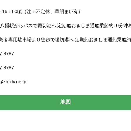
0～16：00頃（注：不定休、早閉まい有）
江八幡駅からバスで堀切港へ 定期船おきしま通船乗船約10分沖
島者専用駐車場より徒歩で堀切港へ 定期船おきしま通船乗船約
7-8787
7-8787
@zb.ztv.ne.jp
地図