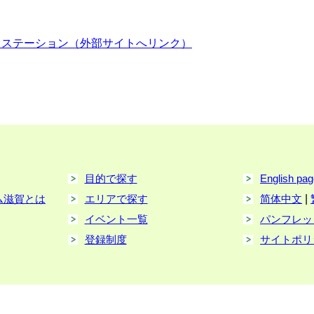
トステーション（外部サイトへリンク）
目的で探す
English pa
ム滋賀とは
エリアで探す
简体中文
|
イベント一覧
パンフレッ
登録制度
サイトポリ