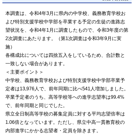
本調査は、令和4年3月に県内の中学校、義務教育学校お
よび特別支援学校中学部を卒業する予定の生徒の進路志
望状況を、令和4年1月に調査したもので、
令和3年度の第
2次調査にあたります。（第1次調査は令和3年9月に実
施）
各構成比については四捨五入をしているため、合計数と
一致しない場合があります。
＜主要ポイント＞
中学校、義務教育学校および特別支援学校中学部卒業予
定者は13,976人で、前年同期に比べ541人増加しました。
卒業予定者のうち、高等学校等への進学志望率は99.4%
で、前年同期と同じでした。
県立全日制高等学校の募集定員に対する平均志望倍率は
1.06倍となっています。ただし、県立中高一貫教育校の
内部進学にかかる志望者・定員を除きます。