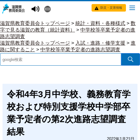
防災・災害情報
滋賀県教育委員会トップページ
>
統計・資料・各種様式
>
数
字で見る滋賀の教育（統計資料）
>
中学校等卒業予定者の進
路志望調査
滋賀県教育委員会トップページ
>
入試・進路・修学支援
>
進
路に関すること
>
中学校等卒業予定者の進路志望調査
令和4年3月中学校、義務教育学
校および特別支援学校中学部卒
業予定者の第2次進路志望調査
結果
2022年1月21日