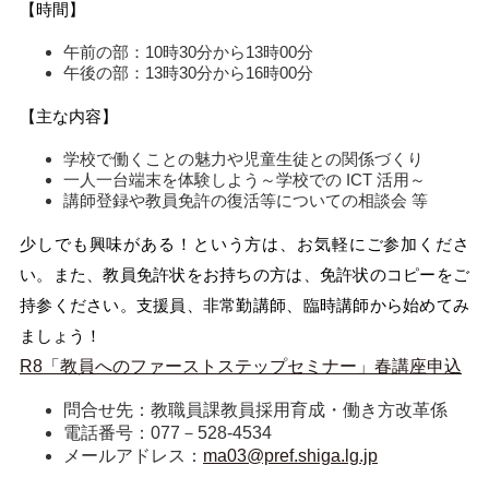
【時間】
午前の部：10時30分から13時00分
午後の部：13時30分から16時00分
【主な内容】
学校で働くことの魅力や児童生徒との関係づくり
一人一台端末を体験しよう～学校での ICT 活用～
講師登録や教員免許の復活等についての相談会 等
少しでも興味がある！という方は、お気軽にご参加くださ
い。また、教員免許状をお持ちの方は、免許状のコピーをご
持参ください。支援員、非常勤講師、臨時講師から始めてみ
ましょう！
R8「教員へのファーストステップセミナー」春講座申込
問合せ先：教職員課教員採用育成・働き方改革係
電話番号：077－528-4534
メールアドレス：
ma03@pref.shiga.lg.jp