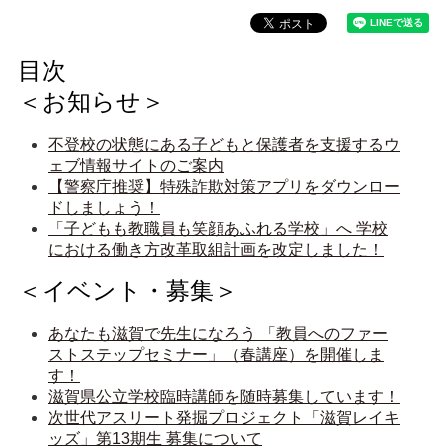
目次
＜お知らせ＞
不登校の状態にある子どもと保護者を支援するウ
ェブ情報サイトのご案内
【警察庁推奨】特殊詐欺対策アプリをダウンロー
ドしましょう！
「子どもも教職員も笑顔あふれる学校」へ 学校
＜イベント・募集＞
あなたも滋賀で先生になろう 「教員へのファー
ストステップセミナー」（春講座）を開催しま
す！
滋賀県公立学校臨時講師を随時募集しています！
次世代アスリート発掘プロジェクト「滋賀レイキ
ッズ」第13期生 募集について