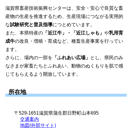
滋賀県畜産技術振興センターは、安全・安心で良質な畜
産物の生産を推進するため、生産現場につながる実用的
な
試験研究と普及指導
につとめています。
また、本県特産の
「近江牛」・
「近江しゃも」
や
乳用育
成牛
の改良・増殖・育成など、種畜生産事業を行ってい
ます。
さらに、場内の一部を
「ふれあい広場」
とし、県民のみ
なさまが家畜たちとふれあい、動物のぬくもりを肌で感
じてもらえるよう開放しています。
所在地
〒529-1651
滋賀県蒲生郡日野町山本695
交通案内
地図(外部サイト)