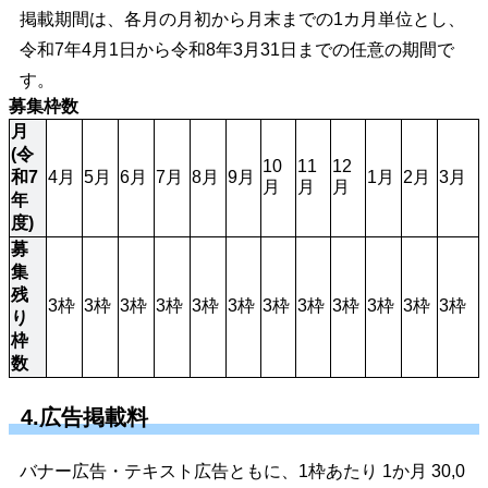
掲載期間は、各月の月初から月末までの1カ月単位とし、
令和7年4月1日から令和8年3月31日までの任意の期間で
す。
募集枠数
月
(令
10
11
12
和7
4月
5月
6月
7月
8月
9月
1月
2月
3月
月
月
月
年
度)
募
集
残
3枠
3枠
3枠
3枠
3枠
3枠
3枠
3枠
3枠
3枠
3枠
3枠
り
枠
数
4.広告掲載料
バナー広告・テキスト広告ともに、1枠あたり 1か月 30,0