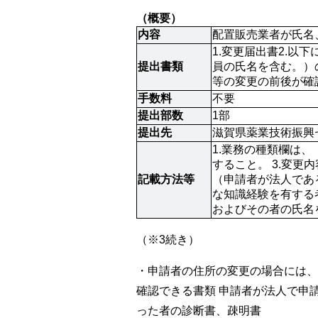
（概要）
内容
配置販売業者が氏名
1.変更届出書2.
提出書類
員の氏名を含む。）
等の変更の前後が確認
手数料
不要
提出部数
1部
提出先
滋賀県薬業技術振興セ
1.業務の種類欄は
すること。 3.変
記載方法等
（申請者が法人であ
な知識経験を有する
およびその者の氏名を
（※3続き）
・申請者の住所の変更の場合には、
確認できる書類 申請者が法人で申
った者の診断書、疎明書