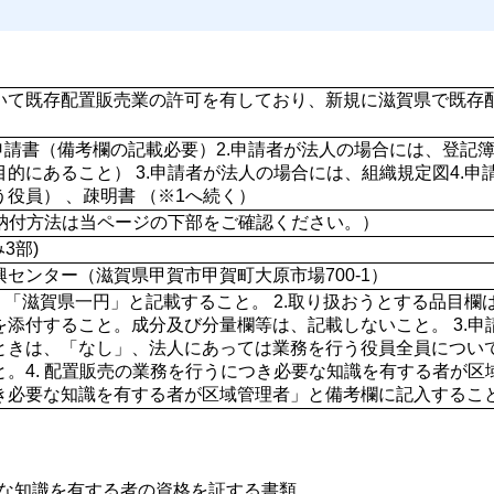
いて既存配置販売業の許可を有しており、新規に滋賀県で既存
可申請書（備考欄の記載必要）2.申請者が法人の場合には、登記
的にあること） 3.申請者が法人の場合には、組織規定図4.
役員） 、疎明書 （※1へ続く）
数料納付方法は当ページの下部をご確認ください。）
3部)
センター（滋賀県甲賀市甲賀町大原市場700-1）
、「滋賀県一円」と記載すること。 2.取り扱おうとする品目
添付すること。成分及び分量欄等は、記載しないこと。 3.申請者
ときは、「なし」、法人にあっては業務を行う役員全員につい
と。4. 配置販売の業務を行うにつき必要な知識を有する者が
き必要な知識を有する者が区域管理者」と備考欄に記入すること
要な知識を有する者の資格を証する書類