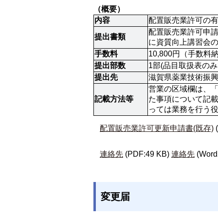
（概要）
内容
配置販売業許可の有
配置販売業許可申請
提出書類
に資質向上講習会
手数料
10,800円（手
提出部数
1部(品目取扱表のみ
提出先
滋賀県薬業技術振興
営業の区域欄は、「
記載方法等
た事項について記載
っては業務を行う役
配置販売業許可更新申請書(既存)
連絡先
(PDF:49 KB)
連絡先
(Word
変更届