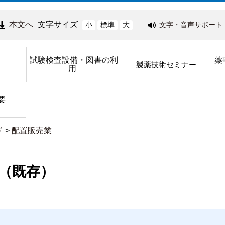
本文へ
文字サイズ
文字・音声サポート
小
標準
大
試験検査設備・図書の利
薬
製薬技術セミナー
用
要
ド
>
配置販売業
（既存）