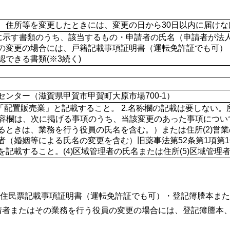
、住所等を変更したときには、変更の日から30日以内に届けな
以下に示す書類のうち、該当するもの・申請者の氏名（申請者が
の変更の場合には、戸籍記載事項証明書（運転免許証でも可）
できる書類(※3続く)
ンター（滋賀県甲賀市甲賀町大原市場700-1）
、「配置販売業」と記載すること。 2.名称欄の記載は要しない
更内容欄は、次に掲げる事項のうち、当該変更のあった事項につい
るときは、業務を行う役員の氏名を含む。）または住所(2)営業
者（婚姻等による氏名の変更を含む）旧薬事法第52条第1項第
記載すること。(4)区域管理者の氏名または住所(5)区域管理
住民票記載事項証明書（運転免許証でも可）・登記簿謄本また
請者またはその業務を行う役員の変更の場合には、登記簿謄本