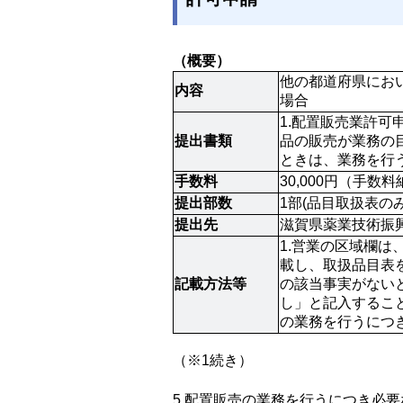
（概要）
他の都道府県にお
内容
場合
1.配置販売業許
提出書類
品の販売が業務の目
ときは、業務を行う
手数料
30,000円（手
提出部数
1部(品目取扱表のみ
提出先
滋賀県薬業技術振興
1.営業の区域欄は
載し、取扱品目表を
記載方法等
の該当事実がない
し」と記入するこ
の業務を行うにつ
（※1続き）
5.配置販売の業務を行うにつき必