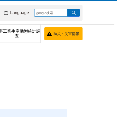
Language
事工業生産動態統計調
防災・災害情報
査