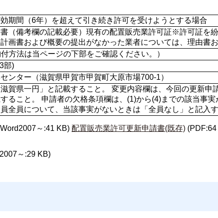
効期間（6年）を超えて引き続き許可を受けようとする場合
書（備考欄の記載必要）現有の配置販売業許可証※許可証を紛
の計画書および概要の提出がなかった業者については、理由書
数料納付方法は当ページの下部をご確認ください。）
3部)
センター（滋賀県甲賀市甲賀町大原市場700-1）
滋賀県一円」と記載すること。 変更内容欄は、今回の更新申
すること。 申請者の欠格条項欄は、(1)から(4)までの該当事
員全員について、当該事実がないときは「全員なし」と記入す
(Word2007～:41 KB)
配置販売業許可更新申請書(既存)
(PDF:64
2007～:29 KB)