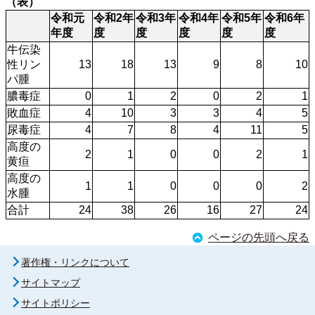
（表）
令和元
令和2年
令和3年
令和4年
令和5年
令和6年
年度
度
度
度
度
度
牛伝染
性リン
13
18
13
9
8
10
パ腫
膿毒症
0
1
2
0
2
1
敗血症
4
10
3
3
4
5
尿毒症
4
7
8
4
11
5
高度の
2
1
0
0
2
1
黄疸
高度の
1
1
0
0
0
2
水腫
合計
24
38
26
16
27
24
ページの先頭へ戻る
著作権・リンクについて
サイトマップ
サイトポリシー