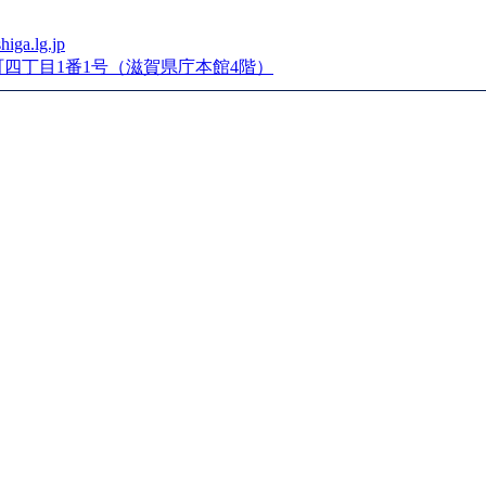
higa.lg.jp
市京町四丁目1番1号（滋賀県庁本館4階）