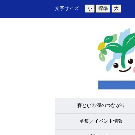
文字サイズ
小
標準
大
森とびわ湖のつながり
募集／イベント情報