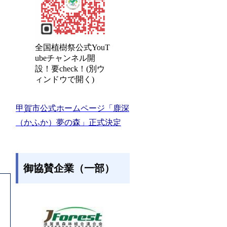
全国植樹祭公式YouT
ubeチャンネル開
設！要check！(別ウ
ィンドウで開く)
甲賀市公式ホームページ「鹿深
（かふか）夢の森」正式決定
御協賛企業（一部）