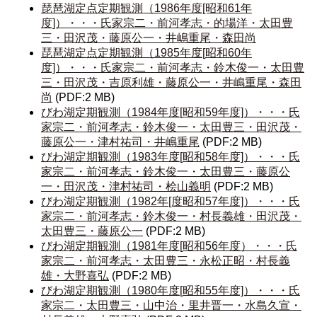
琵琶湖定点定期観測（1986年度[昭和61年
度]）・・・氏家宗二・前河孝志・的場洋・太田豊
三・田沢茂・藤原公一・井嶋重尾・森田尚
琵琶湖定点定期観測（
1985年度[
昭和60年
度]）・・・氏家宗二・前河孝志・鈴木俊一・太田豊
三・田沢茂・吉原利雄・藤原公一・井嶋重尾・森田
尚
(PDF:2 MB)
びわ湖定期観測（
1984年度[
昭和59年度]）・・・氏
家宗二・前河孝志・鈴木俊一・太田豊三・田沢茂・
藤原公一・津村祐司・井嶋重尾
(PDF:2 MB)
びわ湖定期観測（
1983年度[
昭和58年度]）・・・氏
家宗二・前河孝志・鈴木俊一・太田豊三・藤原公
一・田沢茂・津村祐司・桧山義明
(PDF:2 MB)
びわ湖定期観測（
1982年[度
昭和57年度]）・・・氏
家宗二・前河孝志・鈴木俊一・村長義雄・田沢茂・
太田豊三・藤原公一
(PDF:2 MB)
びわ湖定期観測（
1981年度[
昭和56年度）・・・氏
家宗二・前河孝志・太田豊三・永松正昭・村長義
雄・大野喜弘
(PDF:2 MB)
びわ湖定期観測（
1980年度[
昭和55年度]）・・・氏
家宗二・太田豊三・山中治・里井晋一・水島久宣・