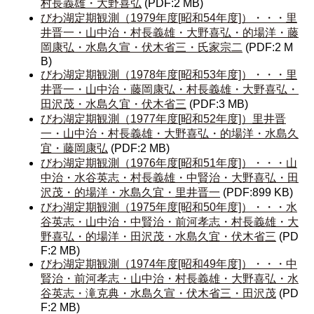
村長義雄・大野喜弘
(PDF:2 MB)
びわ湖定期観測（
1979年度[
昭和54年度]）・・・里
井晋一・山中治・村長義雄・大野喜弘・的場洋・藤
岡康弘・水島久宣・伏木省三・氏家宗二
(PDF:2 M
B)
びわ湖定期観測（
1978年度[
昭和53年度]）・・・里
井晋一・山中治・藤岡康弘・村長義雄・大野喜弘・
田沢茂・水島久宜・伏木省三
(PDF:3 MB)
びわ湖定期観測（
1977年度
[
昭和52年度]）里井晋
一・山中治・村長義雄・大野喜弘・的場洋・水島久
宜・藤岡康弘
(PDF:2 MB)
びわ湖定期観測（
1976年度
[
昭和51年度]）・・・山
中治・水谷英志・村長義雄・中賢治・大野喜弘・田
沢茂・的場洋・水島久宜・里井晋一
(PDF:899 KB)
びわ湖定期観測（1975年度[昭和50年度]）・・・水
谷英志・山中治・中賢治・前河孝志・村長義雄・大
野喜弘・的場洋・田沢茂・水島久宜・伏木省三
(PD
F:2 MB)
びわ湖定期観測（1974年度[昭和49年度]）・・・中
賢治・前河孝志・山中治・村長義雄・大野喜弘・水
谷英志・滝克典・水島久宣・伏木省三・田沢茂
(PD
F:2 MB)