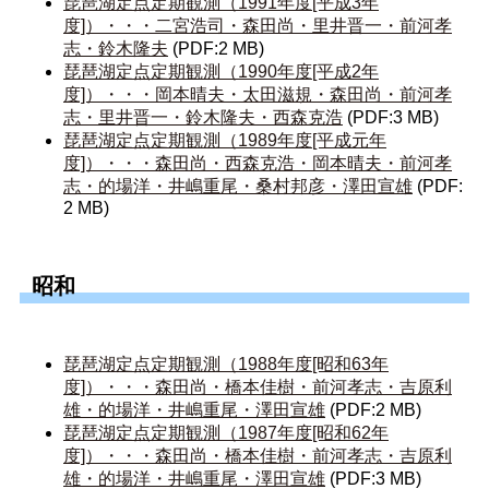
琵琶湖定点定期観測（1991年度[平成3年
度]）・・・二宮浩司・森田尚・里井晋一・前河孝
志・鈴木隆夫
(PDF:2 MB)
琵琶湖定点定期観測（1990年度[平成2年
度]）・・・岡本晴夫・太田滋規・森田尚・前河孝
志・里井晋一・鈴木隆夫・西森克浩
(PDF:3 MB)
琵琶湖定点定期観測（1989年度[平成元年
度]）・・・森田尚・西森克浩・岡本晴夫・前河孝
志・的場洋・井嶋重尾・桑村邦彦・澤田宣雄
(PDF:
2 MB)
昭和
琵琶湖定点定期観測（1988年度[昭和63年
度]）・・・森田尚・橋本佳樹・前河孝志・吉原利
雄・的場洋・井嶋重尾・澤田宣雄
(PDF:2 MB)
琵琶湖定点定期観測（1987年度[昭和62年
度]）・・・森田尚・橋本佳樹・前河孝志・吉原利
雄・的場洋・井嶋重尾・澤田宣雄
(PDF:3 MB)