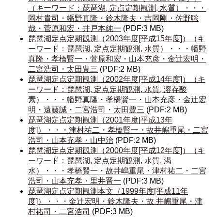
（キーワード：琵琶湖, 定点定期観測, 水質）・・・
岡村貴司・幡野真隆・鈴木隆夫・吉岡剛・佐野聡
哉・菅原和宏・井戸本純一
(PDF:3 MB)
琵琶湖定点定期観測（2003年度[平成15年度]）（キ
ーワード：琵琶湖, 定点定期観測, 水質）・・・幡野
真隆・孝橋賢一・菅原和宏・山本充彦・金辻宏明・
二宮浩司・太田豊三
(PDF:2 MB)
琵琶湖定点定期観測（2002年度[平成14年度]）（キ
ーワード：琵琶湖, 定点定期観測, 水質, 溶存酸
素）・・・幡野真隆・孝橋賢一・山本充彦・金辻宏
明・遠藤誠・二宮浩司・太田豊三
(PDF:2 MB)
琵琶湖定点定期観測（2001年度[平成13年
度]）・・・津村祐二・孝橋賢一・故井嶋重尾・二宮
浩司・山本充孝・山中治
(PDF:2 MB)
琵琶湖定点定期観測（2000年度[平成12年度]）（キ
ーワード：琵琶湖, 定点定期観測, 水質, 渇
水）・・・孝橋賢一・故井嶋重尾・津村祐二・二宮
浩司・山本充孝・里井晋一
(PDF:3 MB)
琵琶湖定点定期観測本文（1999年度[平成11年
度]）・・・金辻宏明・鈴木隆夫・故 井嶋重尾・津
村祐司・二宮浩司
(PDF:3 MB)