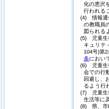
化の恵沢
行われる
(4)
情報通
の教職員
図られる
(5)
児童生
キュリテ
104号)
第
条
におい
(6)
児童生
会での行
回避し、
るよう行
(7)
児童生
生活等に
(8)
県、市