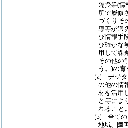
隔授業
(
所で履修
づくりそ
導等が適
び情報手
び確かな
用して課
その他の
う。)
の育
(2)
デジタ
の他の情
材を活用
と等によ
れること
(3)
全ての
地域、障