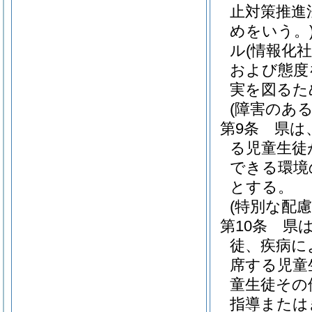
止対策推進
めをいう。
ル
(情報化
および態度
実を図るた
(障害のあ
第9条
県は
る児童生徒
できる環境
とする。
(特別な配
第10条
県
徒、疾病に
席する児童
童生徒その
指導または