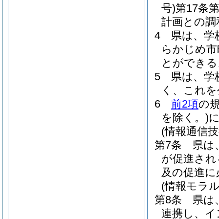
号)
第17条
計画との調
4
県は、学
らかじめ市
とができる
5
県は、学
く、これを
6
前2項
の
を除く。)
(情報通信
第7条
県は
が促進され
及の促進に
(情報モラ
第8条
県は
連携し、イ