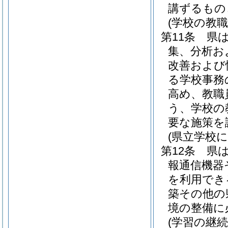
講ずるもの
(学校の教
第11条
県
集、分析お
改善および
る学校事務
高め、教職
う、学校の
要な施策を
(県立学校
第12条
県
報通信機器
を利用でき
築その他の
境の整備に
(学習の継