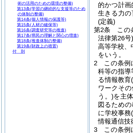
術の活用のための環境の整備)
的かつ計画
第13条
(学習の継続的な支援等のため
生きる力の
の体制の整備)
第14条
(個人情報の保護等)
(定義)
第15条
(人材の確保等)
第2条
この
第16条
(調査研究等の推進)
第17条
(県民の理解と関心の増進)
法律第26号
第18条
(推進体制の整備)
高等学校、
第19条
(財政上の措置)
付 則
をいう。
2
この条例
科等の指導
る情報教育
ワークその
う。)
を主
図るための
に学校事務
情報通信技
3
この条例