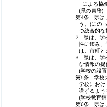
による協
(県の責務)
第4条
県は
う。)
にの
つ総合的な
2
県は、学
性に鑑み、
は、市町と
3
県は、学
な情報の提
(学校の設置
第5条
学校
学校におけ
講ずるよう
(学校教育
第6条
県は