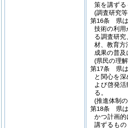
策を講ずる
(調査研究等
第16条
県
技術の利用
る調査研究
材、教育方
成果の普及
(県民の理
第17条
県
と関心を深
よび啓発活
る。
(推進体制の
第18条
県
かつ計画的
講ずるもの