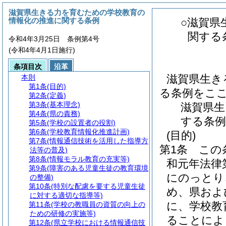
滋賀県生きる力を育むための学校教育の
情報化の推進に関する条例
○滋賀県
関する
令和4年3月25日 条例第4号
(令和4年4月1日施行)
条項目次
沿革
滋賀県生き
本則
第1条
(目的)
る条例をこ
第2条
(定義)
第3条
(基本理念)
滋賀県生
第4条
(県の責務)
する条例
第5条
(学校の設置者の役割)
第6条
(学校教育情報化推進計画)
(目的)
第7条
(情報通信技術を活用した指導方
第1条
この
法等の普及)
第8条
(情報モラル教育の充実等)
和元年法律
第9条
(障害のある児童生徒の教育環境
にのっとり
の整備)
第10条
(特別な配慮を要する児童生徒
め、県およ
に対する適切な指導等)
に、学校教
第11条
(学校の教職員の資質の向上の
ための研修の実施等)
ることによ
第12条
(県立学校における情報通信技