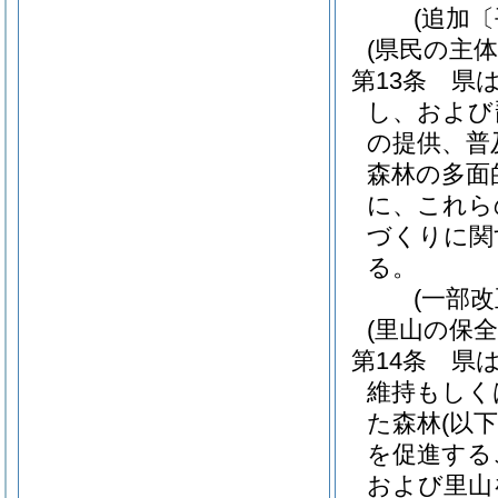
(追加〔
(県民の主
第13条
県
し、および
の提供、普
森林の多面
に、これら
づくりに関
る。
(一部改
(里山の保全
第14条
県
維持もしく
た森林
(以
を促進する
および里山