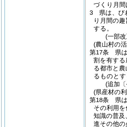
づくり月間
3
県は、び
り月間の趣
する。
(一部改
(農山村の活
第17条
県
割を有する
る都市と農
るものとす
(追加〔
(県産材の利
第18条
県
その利用を
知識の普及
進その他の