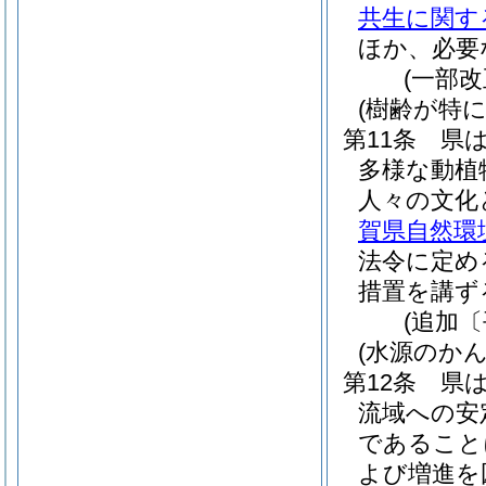
共生に関す
ほか、必要
(一部改
(樹齢が特
第11条
県
多様な動植
人々の文化
賀県自然環
法令に定め
措置を講ず
(追加〔
(水源のか
第12条
県
流域への安
であること
よび増進を