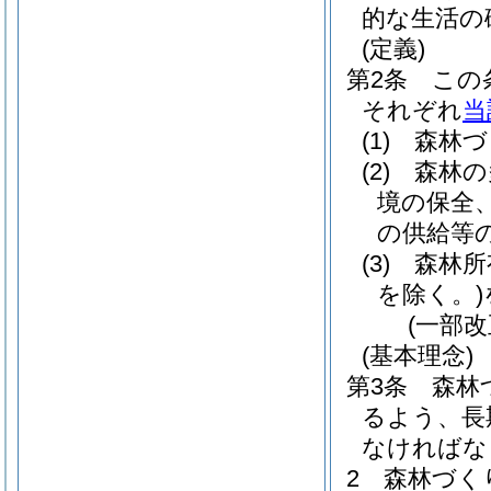
的な生活の
(定義)
第2条
この
それぞれ
当
(1)
森林づ
(2)
森林の
境の保全
の供給等
(3)
森林所
を除く。)
(一部改
(基本理念)
第3条
森林
るよう、長
なければな
2
森林づく