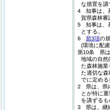
な措置を講
4
知事は、
賀県森林審
5
知事は、
とする。
6
前3項
の
(環境に配
第10条
県
地域の自然
た森林施業
た適切な森
でに定める
2
県は、県
とが特に重
を講ずるも
3
県は、継