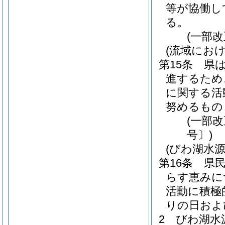
等が協働し
る。
(一部改
(流域にお
第15条
県
進するため
に関する活
努めるもの
(一部改
号〕)
(びわ湖水
第16条
県
らす恵みに
活動に積極
りの日およ
2
びわ湖水