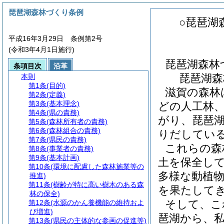
琵琶湖森林づくり条例
○琵琶湖
平成16年3月29日 条例第2号
(令和3年4月1日施行)
琵琶湖森林
条項目次
沿革
琵琶湖森
本則
第1条
(目的)
滋賀の森林
第2条
(定義)
第3条
(基本理念)
どの人工林
第4条
(県の責務)
がり、琵琶
第5条
(森林所有者の責務)
第6条
(森林組合の責務)
りだしてい
第7条
(県民の責務)
これらの森
第8条
(事業者の責務)
第9条
(基本計画)
土を保全し
第10条
(環境に配慮した森林施業等の
多様な動植
推進)
第11条
(樹齢が特に高い樹木のある森
を果たして
林の保全)
そして、こ
第12条
(水源のかん養機能の維持およ
び増進)
琶湖から、
第13条
(県民の主体的な参画の促進等)