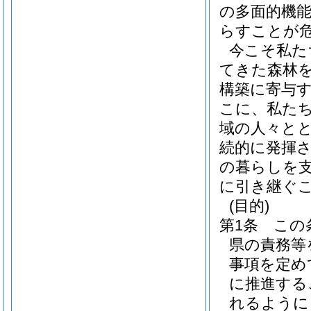
の多面的機
らすことが
今こそ私た
てきた森林
構築に寄与
こに、私た
域の人々と
続的に発揮
の暮らしを
に引き継ぐ
(目的)
第1条
この
県の責務等
事項を定め
に推進する
れるように