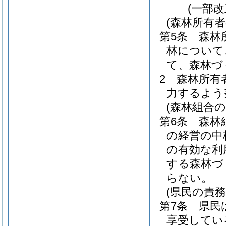
(一部改
(森林所有者
第5条
森林
林について
て、森林づ
2
森林所有
力するよう
(森林組合の
第6条
森林
の経営の中
の有効な利
する森林づ
らない。
(県民の責務
第7条
県民
享受してい