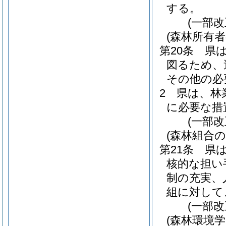
する。
(一部改
(森林所有
第20条
県
図るため、
その他の必
2
県は、林
に必要な措
(一部改
(森林組合の
第21条
県
核的な担い
制の充実、
組に対して
(一部改
(森林環境学