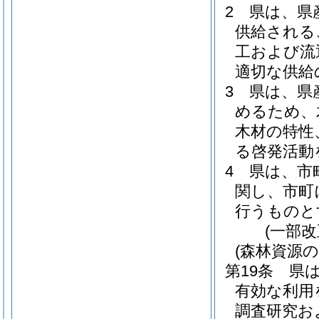
2
県は、県
供給される
工および流
適切な供給
3
県は、県
めるため、
木材の特性
る啓発活動
4
県は、市
関し、市町
行うものと
(一部改
(森林資源
第19条
県
有効な利用
調査研究お