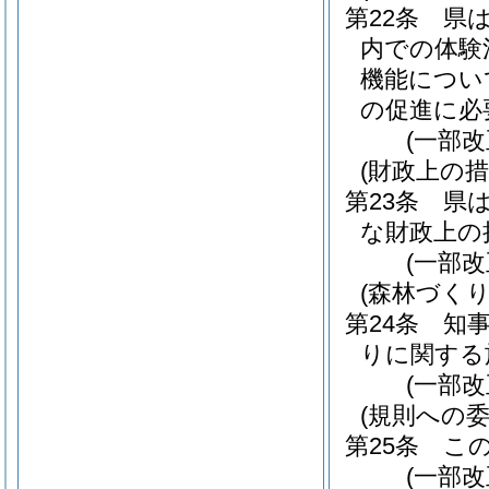
第22条
県
内での体験
機能につい
の促進に必
(一部改
(財政上の措
第23条
県
な財政上の
(一部改
(森林づく
第24条
知
りに関する
(一部改
(規則への委
第25条
こ
(一部改