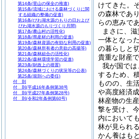
第14条
(里山の保全の推進)
けてきた。
第15条
(流域における森林づくりに関
の森林であ
する組織の整備の促進)
第16条
(びわ湖水源のもりの日および
らの恵みで
びわ湖水源のもりづくり月間)
まさに、滋
第17条
(農山村の活性化)
第18条
(県産材の利用の促進)
一体となっ
第19条
(森林資源の有効な利用の促進)
の暮らしと
第20条
(森林所有者の意欲の高揚等)
第21条
(森林組合の活性化)
貴重な財産
第22条
(森林環境学習の促進)
我が国では
第23条
(財政上の措置)
第24条
(森林づくりの状況等の公表)
するため、
第25条
(規則への委任)
付 則
ものの、生
付 則
(平成16年条例第38号
や高度経済
付 則
(平成27年条例第28号)
付 則
(令和2年条例第60号)
林産物の生
撃を受け、
内において
林が見られ
かん養はも