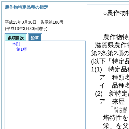
農作物特定品種の指定
○農作物
平成13年3月30日 告示第180号
(平成13年3月30日施行)
農作物特
条項目次
沿革
滋賀県農作
本則
第1項
第2条第2項
(以下「特定
1
(1)
特定品
ア 種類
イ 品
(2)
新特定
ア 来歴
「
ぎんふぶき
吟吹雪
培特性を
栄」を父