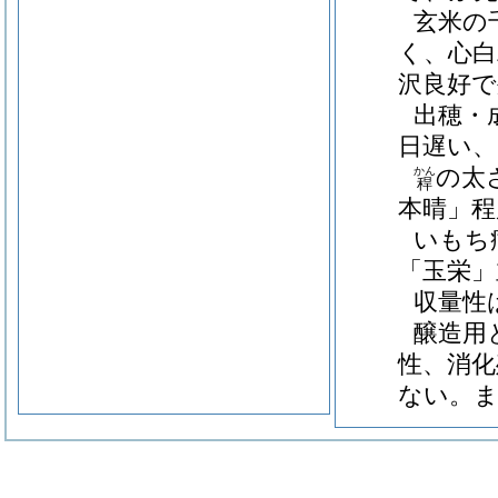
玄米の
く、心白
沢良好で
出穂・
日遅い、
の太
かん
稈
本晴」程
いもち
「玉栄」
収量性
醸造用
性、消化
ない。