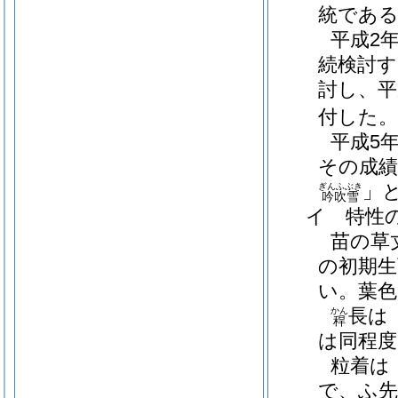
統であ
平成2
続検討す
討し、平
付した。
平成5
その成績
」
ぎんふぶき
吟吹雪
イ 特性
苗の草
の初期生
い。葉色
長は
かん
稈
は同程度
粒着は
で、ふ先