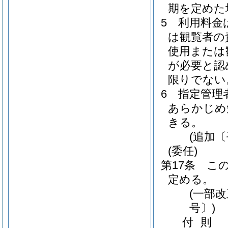
期を定めた
5
利用料金
は観覧者の
使用または
が必要と認
限りでない
6
指定管理
あらかじめ
きる。
(追加〔
(委任)
第17条
こ
定める。
(一部改
号〕)
付
則