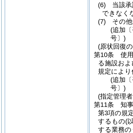
(6)
当該承
できなく
(7)
その他
(追加〔
号〕)
(原状回復の
第10条
使
る施設およ
規定により
(追加〔
号〕)
(指定管理
第11条
知
第3項の規
するもの
(
する業務の