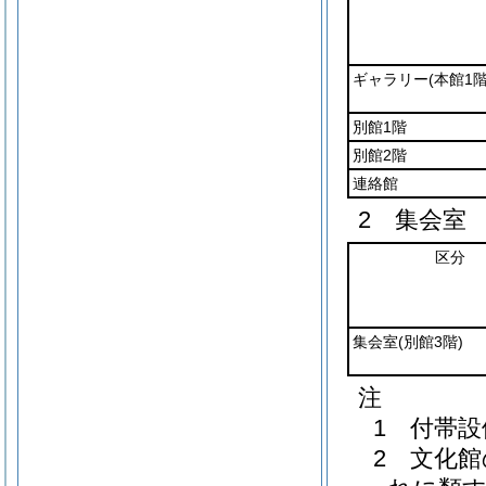
ギャラリー
(本館1階
別館1階
別館2階
連絡館
2 集会室
区分
集会室
(別館3階)
注
1 付帯
2 文化