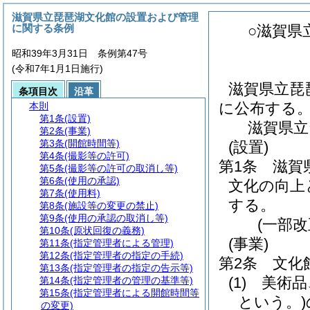
滋賀県立琵琶湖文化館の設置および管理
に関する条例
○滋賀県
昭和39年3月31日 条例第47号
(令和7年1月1日施行)
滋賀県立琵
条項目次
沿革
に公布する
本則
第1条
(設置)
滋賀県立
第2条
(事業)
第3条
(開館時間等)
(設置)
第4条
(撮影等の許可)
第1条
滋賀
第5条
(撮影等の許可の取消し等)
第6条
(使用の承認)
文化の向上
第7条
(使用料)
する。
第8条
(施設等の変更の禁止)
第9条
(使用の承認の取消し等)
(一部改
第10条
(原状回復の義務)
(事業)
第11条
(指定管理者による管理)
第12条
(指定管理者の指定の手続)
第2条
文化
第13条
(指定管理者の指定の告示等)
(1)
美術品
第14条
(指定管理者の管理の基準等)
第15条
(指定管理者による開館時間等
という。)
の変更)