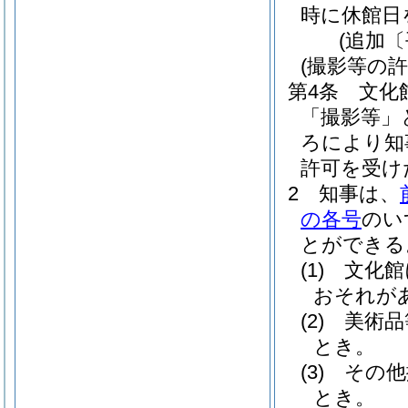
時に休館日
(追加〔
(撮影等の許
第4条
文化
「撮影等」
ろにより知
許可を受け
2
知事は、
の各号
のい
とができる
(1)
文化館
おそれが
(2)
美術品
とき。
(3)
その他
とき。