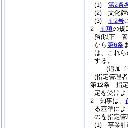
(1)
第2条
(2)
文化館
(3)
前2号
2
前項
の規
務
(以下「
から
第6条
は、これら
する。
(追加〔
(指定管理
第12条
指
定を受けよ
2
知事は、
る基準によ
のを指定管
(1)
事業計