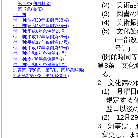
第16条
(利用料金)
(2)
美術品
第17条
(委任)
(3)
図書の
付 則
付 則
(昭和39年条例第68号)
(4)
美術振
付 則
(昭和45年条例第35号)
(5)
文化館
付 則
(平成8年条例第26号
付 則
(平成12年条例第59号)
(一部改
付 則
(平成17年条例第17号)
号〕)
付 則
(平成17年条例第63号)
付 則
(令和5年条例第43号)
(開館時間等
付 則
(令和6年条例第8号)
第3条
文化
付 則
(令和6年条例第54号)
別表第1
(第6条、第7条、第16条関係)
る。
別表第2
(第7条、第16条関係)
2
文化館の
(1)
月曜日
規定する
翌日以後
(2)
12月
3
知事は、
変更し、ま