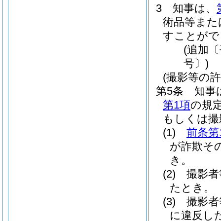
3
知事は、
術品等また
すことがで
(追加〔
号〕)
(撮影等の
第5条
知事
第1項
の規
もしくは撮
(1)
前条第
が詐欺そ
き。
(2)
撮影者
たとき。
(3)
撮影者
に違反し