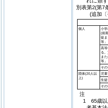
れに類
別表第2
(第7
(追加〔
個人
小学
(前
徒ま
等」
高等
る。
また
等」
その
団体
(20人以
児童
上)
生徒
その
注
1 65歳
者基本法