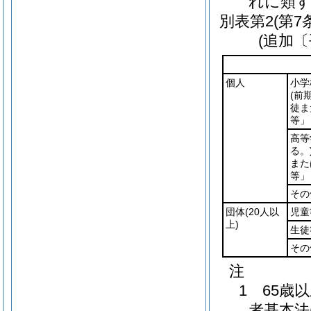
れに類
別表第2
(第7
(追加〔
個人
小学
(前
徒ま
等」
高等
る。
また
等」
その
団体
(20人以
児童
上)
生徒
その
注
1 65歳
者基本法