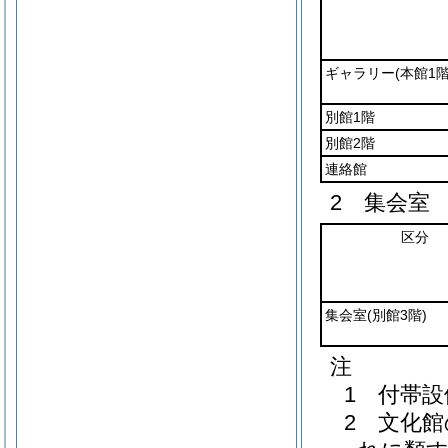
ギャラリー
(本館1階
別館1階
別館2階
連絡館
2 集会室
区分
集会室
(別館3階)
注
1 付帯
2 文化