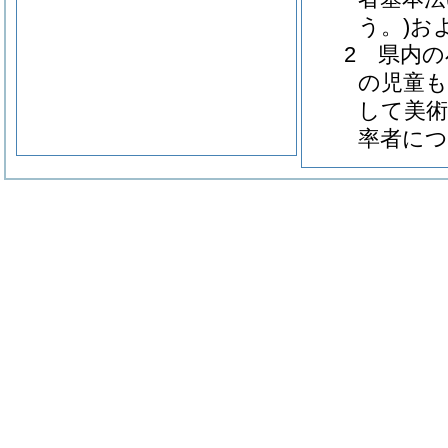
う。)お
2 県内
の児童
して美
率者に