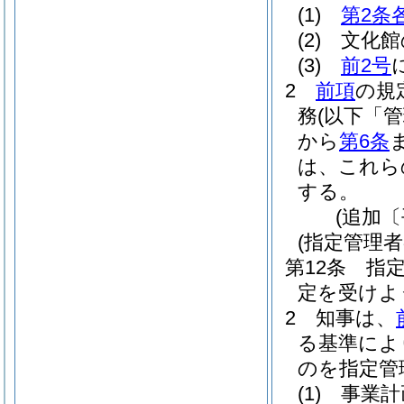
(1)
第2条
(2)
文化館
(3)
前2号
2
前項
の規
務
(以下「
から
第6条
は、これら
する。
(追加〔
(指定管理
第12条
指
定を受けよ
2
知事は、
る基準によ
のを指定管
(1)
事業計