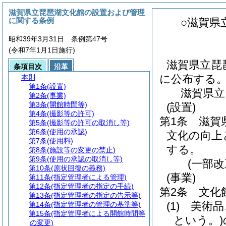
滋賀県立琵琶湖文化館の設置および管理
に関する条例
○滋賀県
昭和39年3月31日 条例第47号
(令和7年1月1日施行)
滋賀県立琵
条項目次
沿革
に公布する
本則
第1条
(設置)
滋賀県立
第2条
(事業)
第3条
(開館時間等)
(設置)
第4条
(撮影等の許可)
第1条
滋賀
第5条
(撮影等の許可の取消し等)
第6条
(使用の承認)
文化の向上
第7条
(使用料)
する。
第8条
(施設等の変更の禁止)
第9条
(使用の承認の取消し等)
(一部改
第10条
(原状回復の義務)
(事業)
第11条
(指定管理者による管理)
第12条
(指定管理者の指定の手続)
第2条
文化
第13条
(指定管理者の指定の告示等)
(1)
美術品
第14条
(指定管理者の管理の基準等)
第15条
(指定管理者による開館時間等
という。)
の変更)