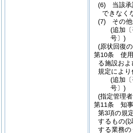
(6)
当該承
できなく
(7)
その他
(追加〔
号〕)
(原状回復の
第10条
使
る施設およ
規定により
(追加〔
号〕)
(指定管理
第11条
知
第3項の規
するもの
(
する業務の