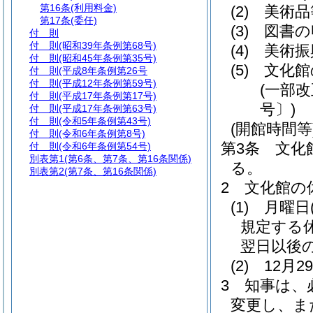
第16条
(利用料金)
(2)
美術品
第17条
(委任)
(3)
図書の
付 則
付 則
(昭和39年条例第68号)
(4)
美術振
付 則
(昭和45年条例第35号)
(5)
文化館
付 則
(平成8年条例第26号
付 則
(平成12年条例第59号)
(一部改
付 則
(平成17年条例第17号)
号〕)
付 則
(平成17年条例第63号)
付 則
(令和5年条例第43号)
(開館時間等
付 則
(令和6年条例第8号)
第3条
文化
付 則
(令和6年条例第54号)
別表第1
(第6条、第7条、第16条関係)
る。
別表第2
(第7条、第16条関係)
2
文化館の
(1)
月曜日
規定する
翌日以後
(2)
12月
3
知事は、
変更し、ま