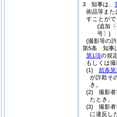
3
知事は、
術品等また
すことがで
(追加〔
号〕)
(撮影等の
第5条
知事
第1項
の規
もしくは撮
(1)
前条第
が詐欺そ
き。
(2)
撮影者
たとき。
(3)
撮影者
に違反し