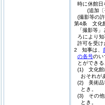
時に休館日
(追加〔
(撮影等の許
第4条
文化
「撮影等」
ろにより知
許可を受け
2
知事は、
の各号
のい
とができる
(1)
文化館
おそれが
(2)
美術品
とき。
(3)
その他
とき。