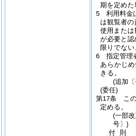
期を定めた
5
利用料金
は観覧者の
使用または
が必要と認
限りでない
6
指定管理
あらかじめ
きる。
(追加〔
(委任)
第17条
こ
定める。
(一部改
号〕)
付
則