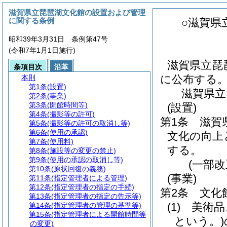
滋賀県立琵琶湖文化館の設置および管理
に関する条例
○滋賀県
昭和39年3月31日 条例第47号
(令和7年1月1日施行)
滋賀県立琵
条項目次
沿革
に公布する
本則
第1条
(設置)
滋賀県立
第2条
(事業)
第3条
(開館時間等)
(設置)
第4条
(撮影等の許可)
第1条
滋賀
第5条
(撮影等の許可の取消し等)
第6条
(使用の承認)
文化の向上
第7条
(使用料)
する。
第8条
(施設等の変更の禁止)
第9条
(使用の承認の取消し等)
(一部改
第10条
(原状回復の義務)
(事業)
第11条
(指定管理者による管理)
第12条
(指定管理者の指定の手続)
第2条
文化
第13条
(指定管理者の指定の告示等)
(1)
美術品
第14条
(指定管理者の管理の基準等)
第15条
(指定管理者による開館時間等
という。)
の変更)