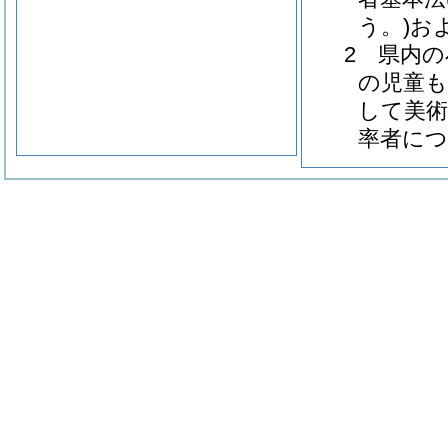
う。)お
2 県内
の児童
して美
率者に