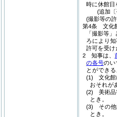
時に休館日
(追加〔
(撮影等の許
第4条
文化
「撮影等」
ろにより知
許可を受け
2
知事は、
の各号
のい
とができる
(1)
文化館
おそれが
(2)
美術品
とき。
(3)
その他
とき。