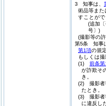
3
知事は、
術品等また
すことがで
(追加〔
号〕)
(撮影等の
第5条
知事
第1項
の規
もしくは撮
(1)
前条第
が詐欺そ
き。
(2)
撮影者
たとき。
(3)
撮影者
に違反し