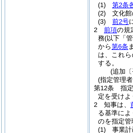
(1)
第2条
(2)
文化館
(3)
前2号
2
前項
の規
務
(以下「
から
第6条
は、これら
する。
(追加〔
(指定管理
第12条
指
定を受けよ
2
知事は、
る基準によ
のを指定管
(1)
事業計