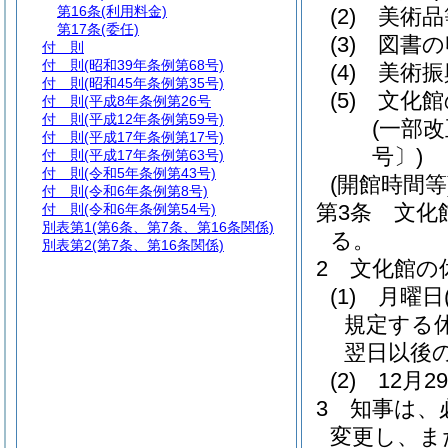
第16条
(利用料金)
(2)
美術品
第17条
(委任)
(3)
図書の
付 則
付 則
(昭和39年条例第68号)
(4)
美術振
付 則
(昭和45年条例第35号)
(5)
文化館
付 則
(平成8年条例第26号
付 則
(平成12年条例第59号)
(一部改
付 則
(平成17年条例第17号)
号〕)
付 則
(平成17年条例第63号)
付 則
(令和5年条例第43号)
(開館時間等
付 則
(令和6年条例第8号)
第3条
文化
付 則
(令和6年条例第54号)
別表第1
(第6条、第7条、第16条関係)
る。
別表第2
(第7条、第16条関係)
2
文化館の
(1)
月曜日
規定する
翌日以後
(2)
12月
3
知事は、
変更し、ま