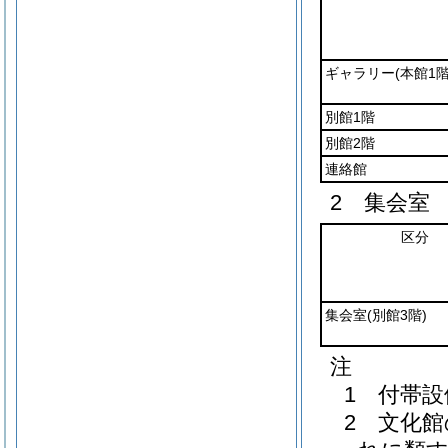
ギャラリー
(本館1階
別館1階
別館2階
連絡館
2 集会室
区分
集会室
(別館3階)
注
1 付帯
2 文化