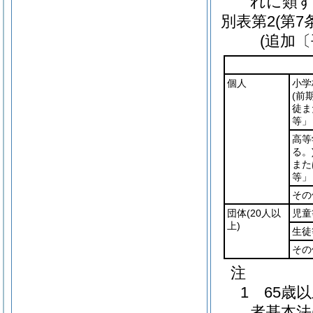
れに類
別表第2
(第7
(追加〔
個人
小学
(前
徒ま
等」
高等
る。
また
等」
その
団体
(20人以
児童
上)
生徒
その
注
1 65歳
者基本法