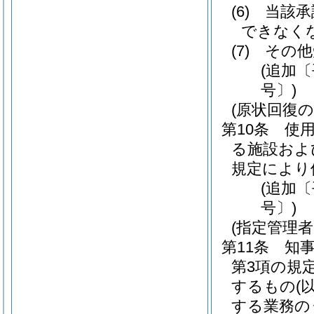
(6)
当該承
できなく
(7)
その他
(追加〔
号〕)
(原状回復の
第10条
使
る施設およ
規定により
(追加〔
号〕)
(指定管理
第11条
知
第3項の規
するもの
(
する業務の