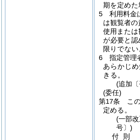
期を定めた
5
利用料金
は観覧者の
使用または
が必要と認
限りでない
6
指定管理
あらかじめ
きる。
(追加〔
(委任)
第17条
こ
定める。
(一部改
号〕)
付
則