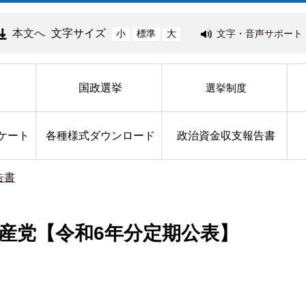
本文へ
文字サイズ
文字・音声サポート
小
標準
大
国政選挙
選挙制度
ケート
各種様式ダウンロード
政治資金収支報告書
告書
産党【令和6年分定期公表】