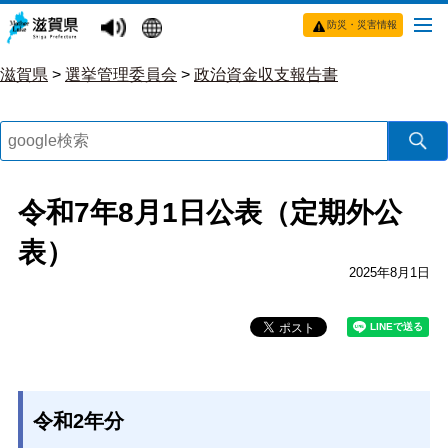
防災・災害情報
滋賀県
>
選挙管理委員会
>
政治資金収支報告書
令和7年8月1日公表（定期外公
表）
2025年8月1日
令和2年分