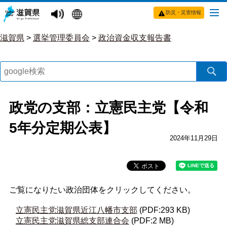
防災・災害情報
滋賀県
>
選挙管理委員会
>
政治資金収支報告書
政党の支部：立憲民主党【令和
5年分定期公表】
2024年11月29日
ご覧になりたい政治団体をクリックしてください。
立憲民主党滋賀県近江八幡市支部
(PDF:293 KB)
立憲民主党滋賀県総支部連合会
(PDF:2 MB)