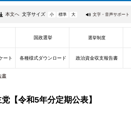
本文へ
文字サイズ
文字・音声サポート
小
標準
大
国政選挙
選挙制度
ケート
各種様式ダウンロード
政治資金収支報告書
告書
主党【令和5年分定期公表】