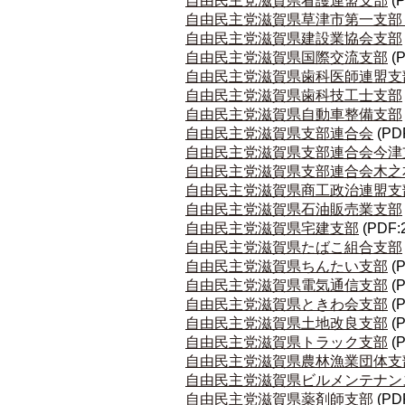
自由民主党滋賀県看護連盟支部
(
自由民主党滋賀県草津市第一支部
自由民主党滋賀県建設業協会支部
自由民主党滋賀県国際交流支部
(
自由民主党滋賀県歯科医師連盟支
自由民主党滋賀県歯科技工士支部
自由民主党滋賀県自動車整備支部
自由民主党滋賀県支部連合会
(PD
自由民主党滋賀県支部連合会今津
自由民主党滋賀県支部連合会木之
自由民主党滋賀県商工政治連盟支
自由民主党滋賀県石油販売業支部
自由民主党滋賀県宅建支部
(PDF:
自由民主党滋賀県たばこ組合支部
自由民主党滋賀県ちんたい支部
(
自由民主党滋賀県電気通信支部
(
自由民主党滋賀県ときわ会支部
(
自由民主党滋賀県土地改良支部
(
自由民主党滋賀県トラック支部
(
自由民主党滋賀県農林漁業団体支
自由民主党滋賀県ビルメンテナン
自由民主党滋賀県薬剤師支部
(PD