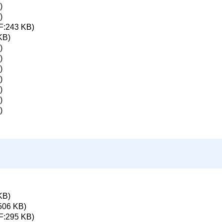
)
)
F:243 KB)
KB)
)
)
)
)
)
)
)
KB)
506 KB)
F:295 KB)