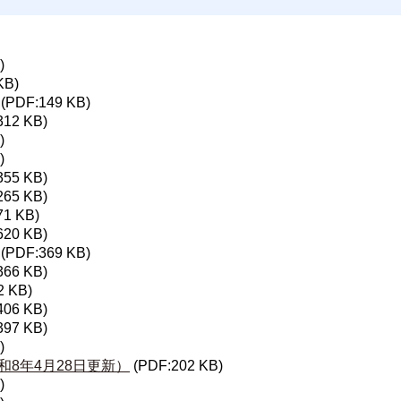
)
KB)
(PDF:149 KB)
312 KB)
)
)
355 KB)
265 KB)
71 KB)
620 KB)
(PDF:369 KB)
366 KB)
2 KB)
406 KB)
397 KB)
)
8年4月28日更新）
(PDF:202 KB)
)