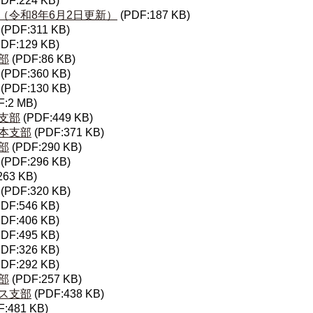
PDF:224 KB)
（令和8年6月2日更新）
(PDF:187 KB)
(PDF:311 KB)
PDF:129 KB)
部
(PDF:86 KB)
(PDF:360 KB)
(PDF:130 KB)
F:2 MB)
支部
(PDF:449 KB)
本支部
(PDF:371 KB)
部
(PDF:290 KB)
(PDF:296 KB)
263 KB)
(PDF:320 KB)
PDF:546 KB)
PDF:406 KB)
PDF:495 KB)
PDF:326 KB)
PDF:292 KB)
部
(PDF:257 KB)
ス支部
(PDF:438 KB)
F:481 KB)