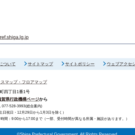
f.shiga.lg.jp
について
サイトマップ
サイトポリシー
ウェブアクセ
セスマップ・フロアマップ
町四丁目1番1号
滋賀県行政機構ページ
から
7-528-3993(総合案内)
で（土日祝日・12月29日から1月3日を除く）
間：9:00から17:00まで（一部、受付時間が異なる所属・施設があります。）
©Shiga Prefectural Government. All Rights Reserved.