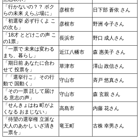
「行かないの？？ ボク
彦根市
日下部 蒼依 さん
らの未来 えらぶ場に」
「初選挙 必ず行くよ こ
彦根市
野洲 令子さん
の次も」
「18才 とどけこの声 こ
長浜市
野口 成人さん
の1票」
「一票で 未来は変わる 
近江八幡市
森 惠美子 さん
まち、暮らし」
「期日前 あなたに合わ
草津市
澤山 政信さん
せて 投票を」
「「選挙行こ」 その行
守山市
斉戸 悠真さん
動で 国動く」
「その一票 託して届け
守山市
森 玄親 さん
る 意志の声」
「せんきょはね 町がよ
高島市
内藤 花さん
くなる おまじない」
「待望の選挙権 立派な
大人のあかし いざ清き
竜王町
古株 幸男さん
一票を」