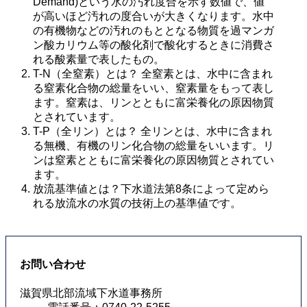
Demand)という水の汚れ度合を示す数値で、値
が高いほど汚れの度合いが大きくなります。水中
の有機物などの汚れのもととなる物質を過マンガ
ン酸カリウム等の酸化剤で酸化するときに消費さ
れる酸素量で表したもの。 
T-N（全窒素）とは？ 全窒素とは、水中に含まれ
る窒素化合物の総量をいい、窒素量をもって表し
ます。窒素は、リンとともに富栄養化の原因物質
とされています。 
T-P（全リン）とは？ 全リンとは、水中に含まれ
る無機、有機のリン化合物の総量をいいます。リ
ンは窒素とともに富栄養化の原因物質とされてい
ます。 
放流基準値とは？下水道法第8条によって定めら
れる放流水の水質の技術上の基準値です。
お問い合わせ
滋賀県北部流域下水道事務所