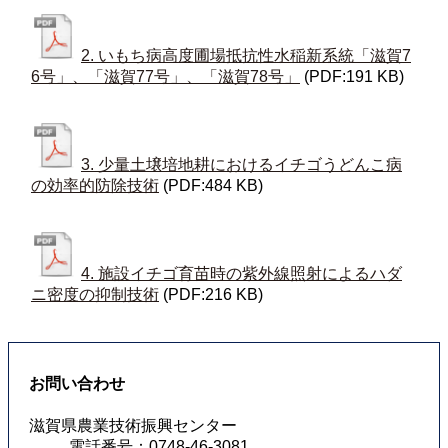
2. いもち病高度圃場抵抗性水稲新系統「滋賀7
6号」、「滋賀77号」、「滋賀78号」
(PDF:191 KB)
3. 少量土壌培地耕におけるイチゴうどんこ病
の効率的防除技術
(PDF:484 KB)
4. 施設イチゴ育苗時の紫外線照射によるハダ
ニ密度の抑制技術
(PDF:216 KB)
お問い合わせ
滋賀県農業技術振興センター
電話番号：0748-46-3081