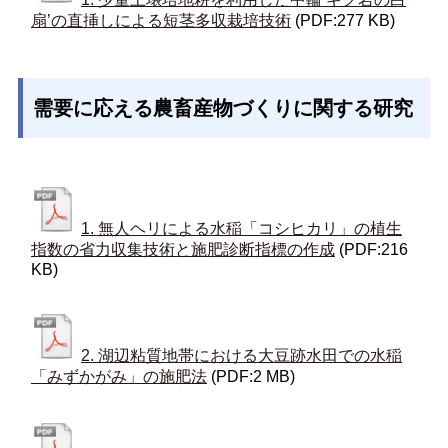
扇’の直挿しによる短茎多収栽培技術
(PDF:277 KB)
需要に応える農畜産物づくりに関する研究
1. 無人ヘリによる水稲「コシヒカリ」の植生
指数の省力収集技術と施肥診断指標の作成
(PDF:216
KB)
2. 湖辺粘質地帯における大豆跡水田での水稲
「みずかがみ」の施肥法
(PDF:2 MB)