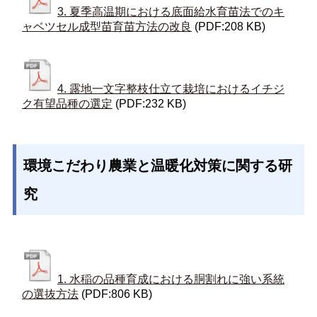
3. 夏季高温期における底面給水育苗法でのキ
ャベツセル成型苗育苗方法の改良
(PDF:208 KB)
4. 露地一文字整枝仕立て栽培におけるイチジ
ク有望品種の選定
(PDF:232 KB)
環境こだわり農業と温暖化対策に関する研
究
1. 水稲の品種育成における胴割れに強い系統
の選抜方法
(PDF:806 KB)