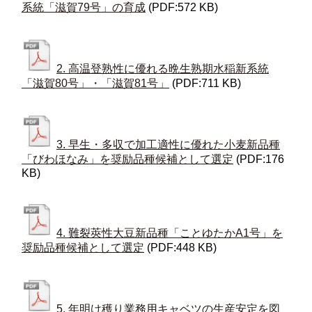
系統「滋賀79号」の育成
(PDF:572 KB)
2. 高温登熟性に優れる晩生熟期水稲新系統
「滋賀80号」・「滋賀81号」
(PDF:711 KB)
3. 早生・多収で加工適性に優れた小麦新品種
「びわほなみ」を奨励品種候補として選定
(PDF:176
KB)
4. 難裂莢性大豆新品種「ことゆたかA1号」を
奨励品種候補として選定
(PDF:448 KB)
5. 年明け穫り業務用キャベツの生産安定を図