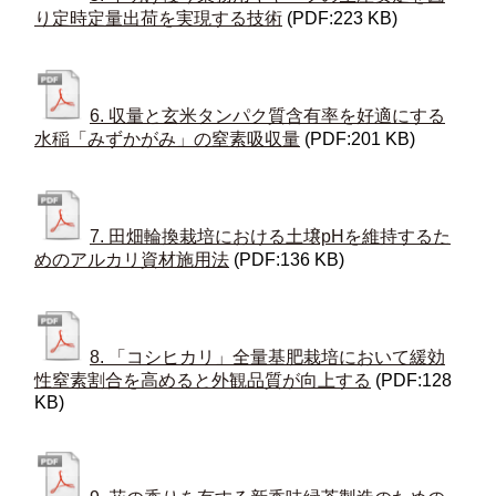
り定時定量出荷を実現する技術
(PDF:223 KB)
6. 収量と玄米タンパク質含有率を好適にする
水稲「みずかがみ」の窒素吸収量
(PDF:201 KB)
7. 田畑輪換栽培における土壌pHを維持するた
めのアルカリ資材施用法
(PDF:136 KB)
8. 「コシヒカリ」全量基肥栽培において緩効
性窒素割合を高めると外観品質が向上する
(PDF:128
KB)