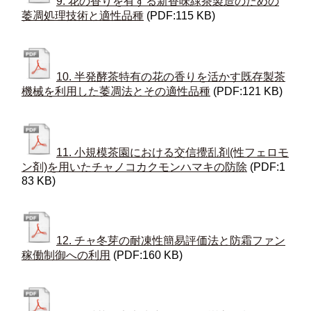
9. 花の香りを有する新香味緑茶製造のための
萎凋処理技術と適性品種
(PDF:115 KB)
10. 半発酵茶特有の花の香りを活かす既存製茶
機械を利用した萎凋法とその適性品種
(PDF:121 KB)
11. 小規模茶園における交信攪乱剤(性フェロモ
ン剤)を用いたチャノコカクモンハマキの防除
(PDF:1
83 KB)
12. チャ冬芽の耐凍性簡易評価法と防霜ファン
稼働制御への利用
(PDF:160 KB)