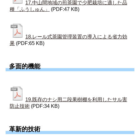
17.中山間地域の煎茶園で少肥栽培に適した品
種「ふうしゅん」
(PDF:47 KB)
18.レール式茶園管理装置の導入による省力効
果
(PDF:65 KB)
多面的機能
19.既存のナシ用二段果樹棚を利用したサル害
防止技術
(PDF:34 KB)
革新的技術