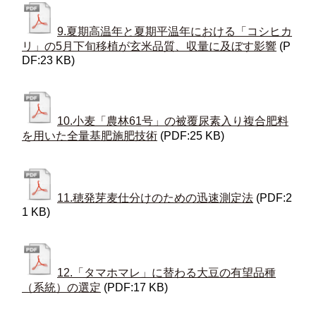
9.夏期高温年と夏期平温年における「コシヒカ
リ」の5月下旬移植が玄米品質、収量に及ぼす影響
(P
DF:23 KB)
10.小麦「農林61号」の被覆尿素入り複合肥料
を用いた全量基肥施肥技術
(PDF:25 KB)
11.穂発芽麦仕分けのための迅速測定法
(PDF:2
1 KB)
12.「タマホマレ」に替わる大豆の有望品種
（系統）の選定
(PDF:17 KB)