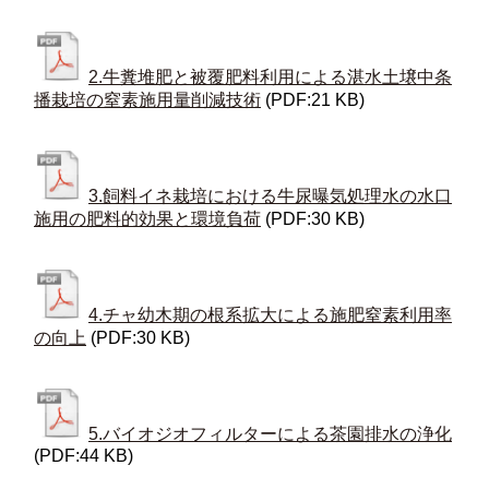
2.牛糞堆肥と被覆肥料利用による湛水土壌中条
播栽培の窒素施用量削減技術
(PDF:21 KB)
3.飼料イネ栽培における牛尿曝気処理水の水口
施用の肥料的効果と環境負荷
(PDF:30 KB)
4.チャ幼木期の根系拡大による施肥窒素利用率
の向上
(PDF:30 KB)
5.バイオジオフィルターによる茶園排水の浄化
(PDF:44 KB)