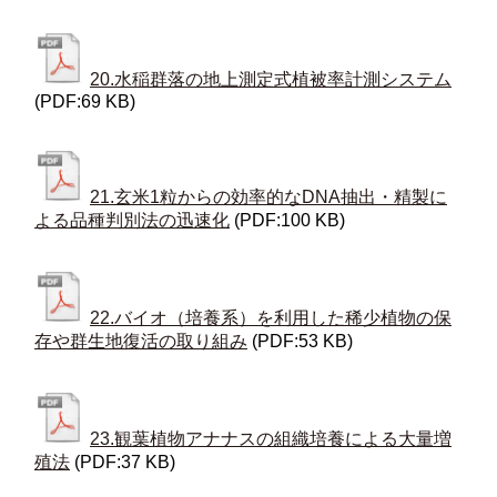
20.水稲群落の地上測定式植被率計測システム
(PDF:69 KB)
21.玄米1粒からの効率的なDNA抽出・精製に
よる品種判別法の迅速化
(PDF:100 KB)
22.バイオ（培養系）を利用した稀少植物の保
存や群生地復活の取り組み
(PDF:53 KB)
23.観葉植物アナナスの組織培養による大量増
殖法
(PDF:37 KB)