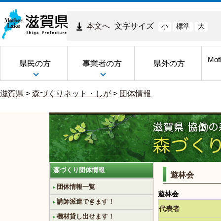
本文へ
文字サイズ
小
標準
大
Mot
県民の方
事業者の方
県外の方
滋賀県
>
森づくりネット・しが
>
団体情報
森づくり団体情報
遊林会
団体情報一覧
遊林会
講師派遣できます！
代表者
機材貸し出せます！