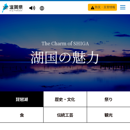
防災・災害情報
The Charm of SHIGA
湖国の魅力
琵琶湖
歴史・文化
祭り
食
伝統工芸
観光