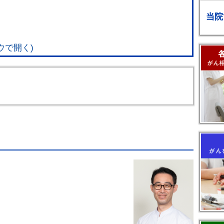
当院
ウで開く)