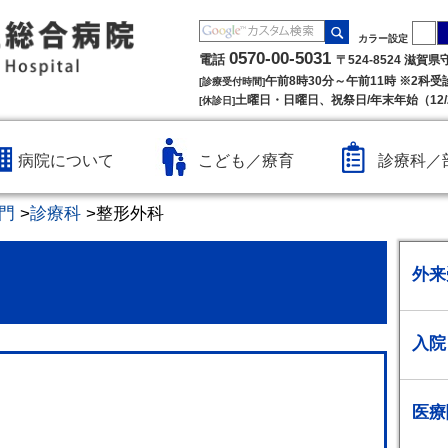
カラー設定
0570-00-5031
電話
〒524-8524 滋賀
午前8時30分～午前11時 ※2科
[診療受付時間]
土曜日・日曜日、祝祭日/年末年始（12/2
[休診日]
病院について
こども／療育
診療科／
門
>
診療科
>
整形外科
外来
入院
医療