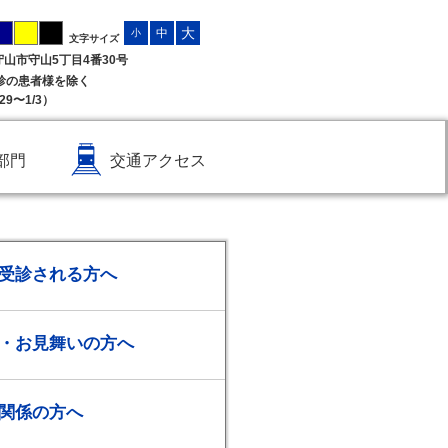
大
中
小
文字サイズ
県守山市守山5丁目4番30号
受診の患者様を除く
9〜1/3）
部門
交通アクセス
受診される方へ
・お見舞いの方へ
関係の方へ