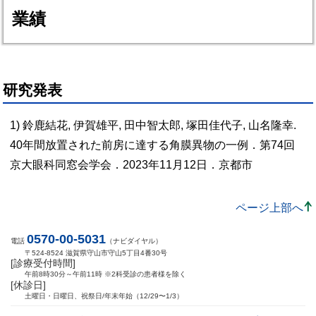
業績
研究発表
1) 鈴鹿結花, 伊賀雄平, 田中智太郎, 塚田佳代子, 山名隆幸.
40年間放置された前房に達する角膜異物の一例．第74回
京大眼科同窓会学会．2023年11月12日．京都市
ページ上部へ
0570-00-5031
電話
（ナビダイヤル）
〒524-8524 滋賀県守山市守山5丁目4番30号
[診療受付時間]
午前8時30分～午前11時 ※2科受診の患者様を除く
[休診日]
土曜日・日曜日、祝祭日/年末年始（12/29〜1/3）