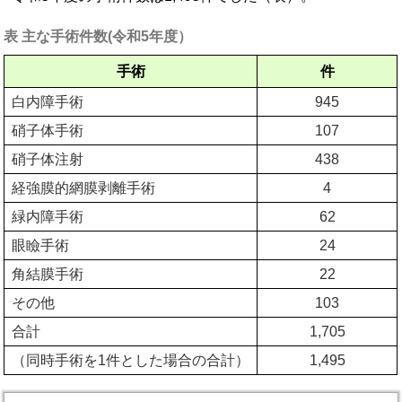
表 主な手術件数(令和5年度）
手術
件
白内障手術
945
硝子体手術
107
硝子体注射
438
経強膜的網膜剥離手術
4
緑内障手術
62
眼瞼手術
24
角結膜手術
22
その他
103
合計
1,705
（同時手術を1件とした場合の合計）
1,495