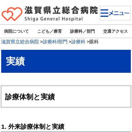
病院について
こども／療育
診療科／部門
交通アクセス
滋賀県立総合病院
>
診療科/部門
>
診療科
>
眼科
実績
診療体制と実績
1. 外来診療体制と実績