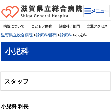
病院について
こども／療育
診療科／部門
交通アクセス
滋賀県立総合病院
>
診療科/部門
>
診療科
>
小児科
小児科
スタッフ
小児科 科長