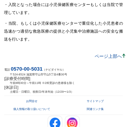
・入院となった場合には小児保健医療センターもしくは当院で管
理しています。
・当院、もしくは小児保健医療センターで重症化した小児患者の
迅速かつ適切な救急医療の提供と小児集中治療施設への安全な搬
送を行います。
ページ上部へ
0570-00-5031
電話
（ナビダイヤル）
〒524-8524 滋賀県守山市守山5丁目4番30号
[診療受付時間]
午前8時30分～午前11時 ※2科受診の患者様を除く
[休診日]
土曜日・日曜日、祝祭日/年末年始（12/29〜1/3）
お問合せ
サイトマップ
個人情報の取り扱いについて
関連リンク集